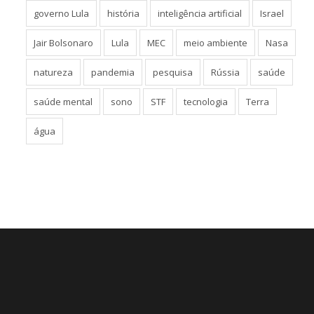
governo Lula
história
inteligência artificial
Israel
Jair Bolsonaro
Lula
MEC
meio ambiente
Nasa
natureza
pandemia
pesquisa
Rússia
saúde
saúde mental
sono
STF
tecnologia
Terra
água