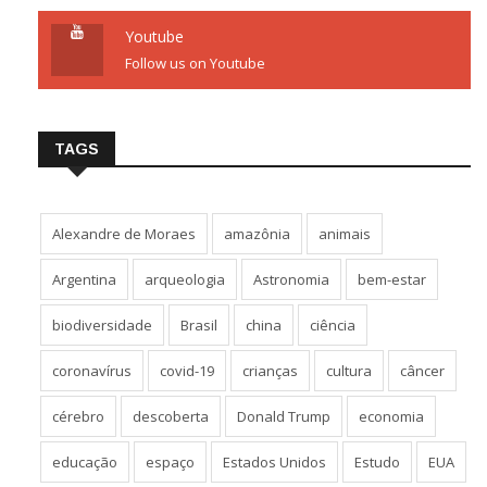
Youtube
Follow us on Youtube
TAGS
Alexandre de Moraes
amazônia
animais
Argentina
arqueologia
Astronomia
bem-estar
biodiversidade
Brasil
china
ciência
coronavírus
covid-19
crianças
cultura
câncer
cérebro
descoberta
Donald Trump
economia
educação
espaço
Estados Unidos
Estudo
EUA