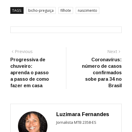
TAGS:
bicho-preguiça
filhote
nascimento
Navegação
Previous
Next
Previous
Next
post:
post:
Progressiva de
Coronavírus:
de
chuveiro:
número de casos
Post
aprenda o passo
confirmados
a passo de como
sobe para 34 no
fazer em casa
Brasil
Luzimara Fernandes
Jornalista MTB 2358-ES