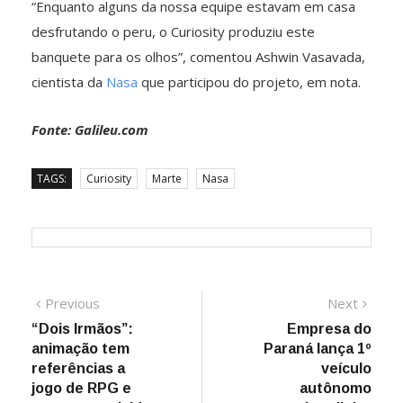
“Enquanto alguns da nossa equipe estavam em casa
desfrutando o peru, o Curiosity produziu este
banquete para os olhos”, comentou Ashwin Vasavada,
cientista da
Nasa
que participou do projeto, em nota.
Fonte: Galileu.com
TAGS:
Curiosity
Marte
Nasa
Navegação
Previous
Next
Previous
Next
post:
post:
“Dois Irmãos”:
Empresa do
de
animação tem
Paraná lança 1º
Post
referências a
veículo
jogo de RPG e
autônomo