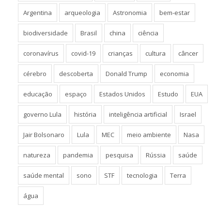
Argentina
arqueologia
Astronomia
bem-estar
biodiversidade
Brasil
china
ciência
coronavírus
covid-19
crianças
cultura
câncer
cérebro
descoberta
Donald Trump
economia
educação
espaço
Estados Unidos
Estudo
EUA
governo Lula
história
inteligência artificial
Israel
Jair Bolsonaro
Lula
MEC
meio ambiente
Nasa
natureza
pandemia
pesquisa
Rússia
saúde
saúde mental
sono
STF
tecnologia
Terra
água