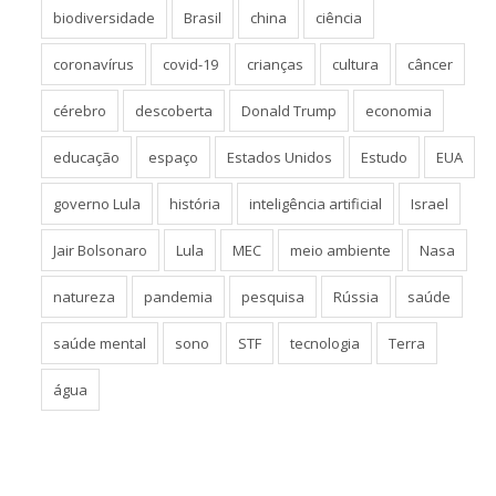
biodiversidade
Brasil
china
ciência
coronavírus
covid-19
crianças
cultura
câncer
cérebro
descoberta
Donald Trump
economia
educação
espaço
Estados Unidos
Estudo
EUA
governo Lula
história
inteligência artificial
Israel
Jair Bolsonaro
Lula
MEC
meio ambiente
Nasa
natureza
pandemia
pesquisa
Rússia
saúde
saúde mental
sono
STF
tecnologia
Terra
água