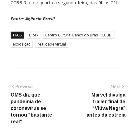
CCBB RJ é de quarta a segunda-feira, das 9h às 21h.
Fonte: Agência Brasil
TAGS:
Björk
Centro Cultural Banco do Brasil (CCBB)
exposição
realidade virtual
Navegação
Previous
Next
Previous
Next
post:
post:
OMS diz que
Marvel divulga
de
pandemia de
trailer final de
Post
coronavírus se
“Viúva Negra”
tornou “bastante
antes da estreia
real”