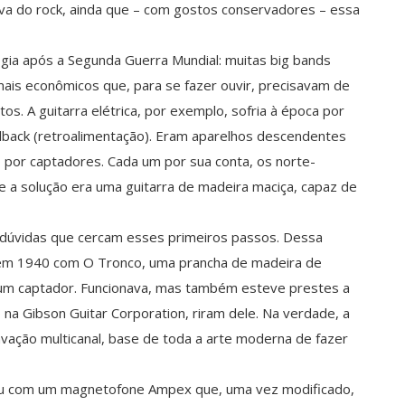
iva do rock, ainda que – com gostos conservadores – essa
gia após a Segunda Guerra Mundial: muitas big bands
ais econômicos que, para se fazer ouvir, precisavam de
tos. A guitarra elétrica, por exemplo, sofria à época por
edback (retroalimentação). Eram aparelhos descendentes
o por captadores. Cada um por sua conta, os norte-
 a solução era uma guitarra de madeira maciça, capaz de
 dúvidas que cercam esses primeiros passos. Dessa
ro em 1940 com O Tronco, uma prancha de madeira de
 um captador. Funcionava, mas também esteve prestes a
na Gibson Guitar Corporation, riram dele. Na verdade, a
ravação multicanal, base de toda a arte moderna de fazer
ou com um magnetofone Ampex que, uma vez modificado,