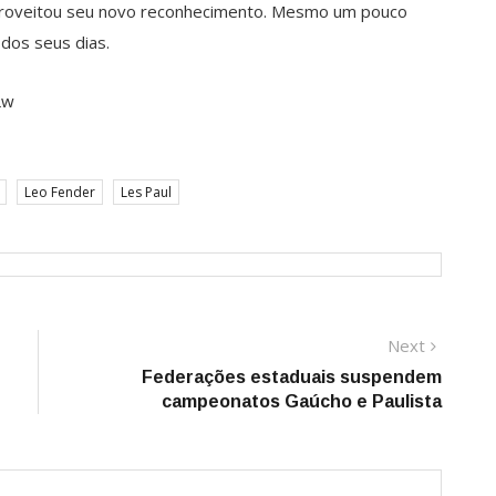
proveitou seu novo reconhecimento. Mesmo um pouco
 dos seus dias.
Lw
Leo Fender
Les Paul
Next
Next
post:
Federações estaduais suspendem
campeonatos Gaúcho e Paulista