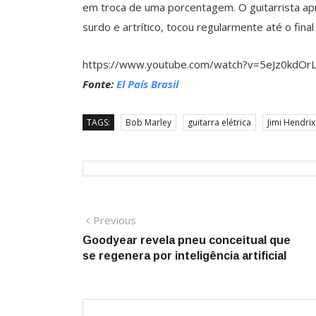
em troca de uma porcentagem. O guitarrista a
surdo e artrítico, tocou regularmente até o final
https://www.youtube.com/watch?v=5eJz0kdOr
Fonte:
El País Brasil
TAGS:
Bob Marley
guitarra elétrica
Jimi Hendrix
Navegação
Previous
Previous
post:
Goodyear revela pneu conceitual que
de
se regenera por inteligência artificial
Post