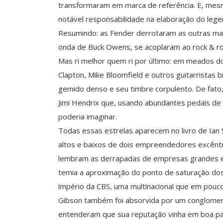
transformaram em marca de referência. E, mesm
notável responsabilidade na elaboração do lege
Resumindo: as Fender derrotaram as outras mar
onda de Buck Owens, se acoplaram ao rock & rol
Mas ri melhor quem ri por último: em meados d
Clapton, Mike Bloomfield e outros guitarristas b
gemido denso e seu timbre corpulento. De fato, 
Jimi Hendrix que, usando abundantes pedais de e
poderia imaginar.
Todas essas estrelas aparecem no livro de Ian 
altos e baixos de dois empreendedores excêntri
lembram as derrapadas de empresas grandes e
temia a aproximação do ponto de saturação dos
império da CBS, uma multinacional que em pouc
Gibson também foi absorvida por um conglomer
entenderam que sua reputação vinha em boa pa