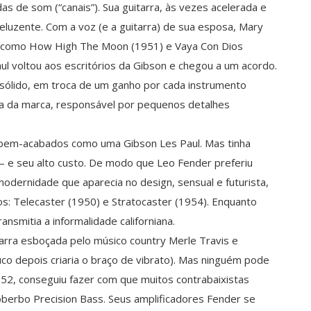
as de som (“canais”). Sua guitarra, às vezes acelerada e
eluzente. Com a voz (e a guitarra) de sua esposa, Mary
ia como How High The Moon (1951) e Vaya Con Dios
ul voltou aos escritórios da Gibson e chegou a um acordo.
 sólido, em troca de um ganho por cada instrumento
ra da marca, responsável por pequenos detalhes
bem-acabados como uma Gibson Les Paul. Mas tinha
 – e seu alto custo. De modo que Leo Fender preferiu
odernidade que aparecia no design, sensual e futurista,
s: Telecaster (1950) e Stratocaster (1954). Enquanto
nsmitia a informalidade californiana.
rra esboçada pelo músico country Merle Travis e
uco depois criaria o braço de vibrato). Mas ninguém pode
1952, conseguiu fazer com que muitos contrabaixistas
soberbo Precision Bass. Seus amplificadores Fender se