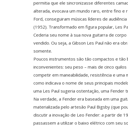
permitia que ele sincronizasse diferentes camad
alterada, evocava um mundo raro, entre fino e r
Ford, conseguiram músicas líderes de audiênc
(1952). Transformado em figura popular, Les Pa
Cederia seu nome à sua nova guitarra de corpo
vendido. Ou seja, a Gibson Les Paul não era ob
somente.
Poucos instrumentos são tão compactos e tão 
inconvenientes: seu peso – mais de cinco quilos
competir em maneabilidade, resistência e uma m
como indicava o nome de seus principais modelo
uma Les Paul sugeria ostentação, uma Fender tra
Na verdade, a Fender era baseada em uma guita
materializada pelo artesão Paul Bigsby (que po
discutir a inovação de Leo Fender: a partir de 
passassem a utilizar o baixo elétrico com seu 