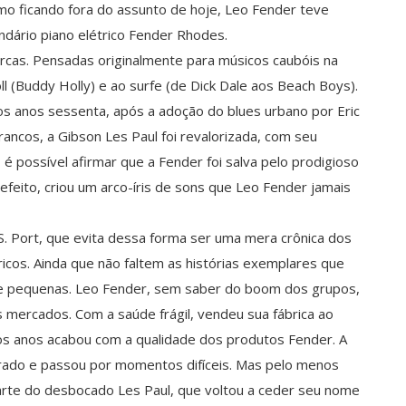
o ficando fora do assunto de hoje, Leo Fender teve
ndário piano elétrico Fender Rhodes.
cas. Pensadas originalmente para músicos caubóis na
l (Buddy Holly) e ao surfe (de Dick Dale aos Beach Boys).
os anos sessenta, após a adoção do blues urbano por Eric
rancos, a Gibson Les Paul foi revalorizada, com seu
é possível afirmar que a Fender foi salva pelo prodigioso
feito, criou um arco-íris de sons que Leo Fender jamais
S. Port, que evita dessa forma ser uma mera crônica dos
cos. Ainda que não faltem as histórias exemplares que
 pequenas. Leo Fender, sem saber do boom dos grupos,
 mercados. Com a saúde frágil, vendeu sua fábrica ao
os anos acabou com a qualidade dos produtos Fender. A
ado e passou por momentos difíceis. Mas pelo menos
rte do desbocado Les Paul, que voltou a ceder seu nome