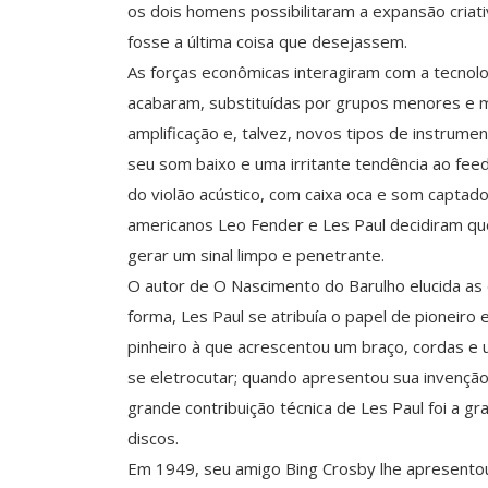
os dois homens possibilitaram a expansão criat
fosse a última coisa que desejassem.
As forças econômicas interagiram com a tecnolo
acabaram, substituídas por grupos menores e m
amplificação e, talvez, novos tipos de instrumen
seu som baixo e uma irritante tendência ao fe
do violão acústico, com caixa oca e som captad
americanos Leo Fender e Les Paul decidiram que
gerar um sinal limpo e penetrante.
O autor de O Nascimento do Barulho elucida as
forma, Les Paul se atribuía o papel de pionei
pinheiro à que acrescentou um braço, cordas e
se eletrocutar; quando apresentou sua invenção 
grande contribuição técnica de Les Paul foi a g
discos.
Em 1949, seu amigo Bing Crosby lhe apresent