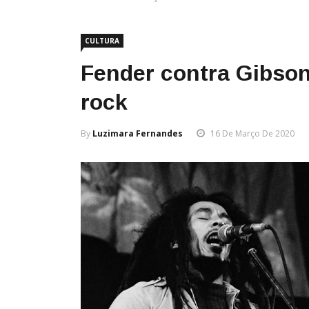
CULTURA
Fender contra Gibson
rock
By
Luzimara Fernandes
16 De Março De 2020