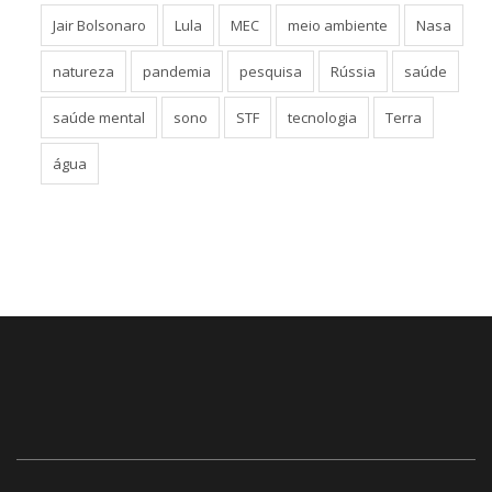
Jair Bolsonaro
Lula
MEC
meio ambiente
Nasa
natureza
pandemia
pesquisa
Rússia
saúde
saúde mental
sono
STF
tecnologia
Terra
água