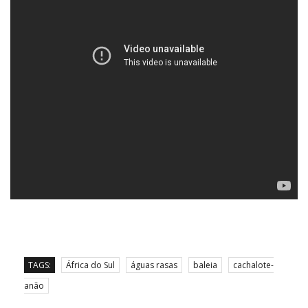
TAGS:
África do Sul
águas rasas
baleia
cachalote-
anão