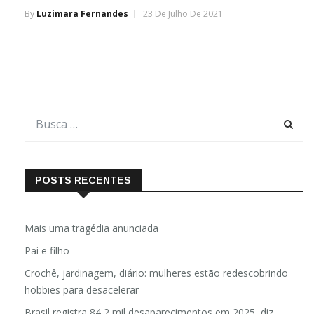
By
Luzimara Fernandes
23 De Julho De 2021
POSTS RECENTES
Mais uma tragédia anunciada
Pai e filho
Crochê, jardinagem, diário: mulheres estão redescobrindo
hobbies para desacelerar
Brasil registra 84,2 mil desaparecimentos em 2025, diz