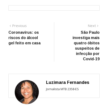
Navegação
Previous
Next
Previous
Next
post:
post:
Coronavírus: os
São Paulo
de
riscos do álcool
investiga mais
Post
gel feito em casa
quatro óbitos
suspeitos de
infecção por
Covid-19
Luzimara Fernandes
Jornalista MTB 2358-ES