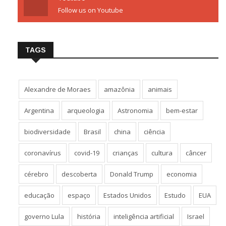
Follow us on Youtube
TAGS
Alexandre de Moraes
amazônia
animais
Argentina
arqueologia
Astronomia
bem-estar
biodiversidade
Brasil
china
ciência
coronavírus
covid-19
crianças
cultura
câncer
cérebro
descoberta
Donald Trump
economia
educação
espaço
Estados Unidos
Estudo
EUA
governo Lula
história
inteligência artificial
Israel