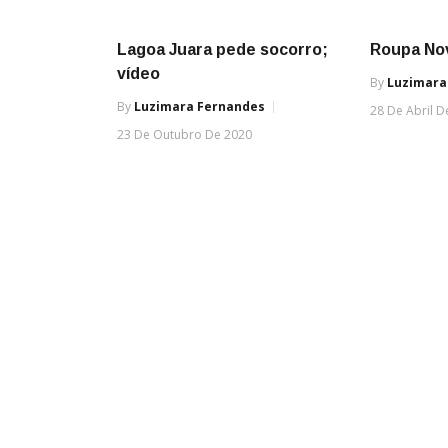
Lagoa Juara pede socorro;
Roupa No
vídeo
By
Luzimara
By
Luzimara Fernandes
28 De Abril D
23 De Outubro De 2020