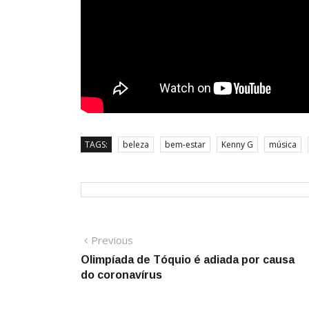
TAGS:
beleza
bem-estar
Kenny G
música
Navegação
Previous
Previous
post:
Olimpíada de Tóquio é adiada por causa
de
do coronavírus
Post