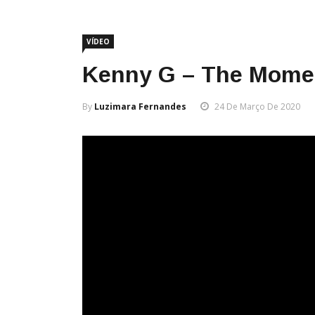
VÍDEO
Kenny G – The Moment
By
Luzimara Fernandes
24 De Março De 2020