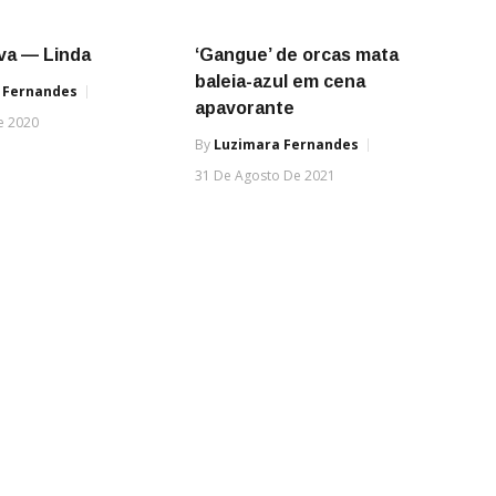
va — Linda
‘Gangue’ de orcas mata
baleia-azul em cena
 Fernandes
apavorante
e 2020
By
Luzimara Fernandes
31 De Agosto De 2021