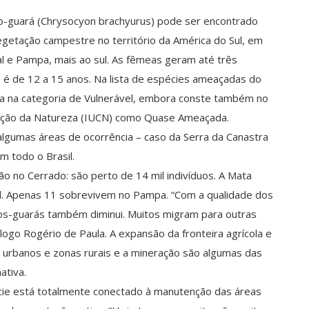
obo-guará (Chrysocyon brachyurus) pode ser encontrado
etação campestre no território da América do Sul, em
l e Pampa, mais ao sul. As fêmeas geram até três
a é de 12 a 15 anos. Na lista de espécies ameaçadas do
ura na categoria de Vulnerável, embora conste também no
rvação da Natureza (IUCN) como Quase Ameaçada.
umas áreas de ocorrência – caso da Serra da Canastra
m todo o Brasil.
o no Cerrado: são perto de 14 mil indivíduos. A Mata
 mil. Apenas 11 sobrevivem no Pampa. “Com a qualidade dos
os-guarás também diminui. Muitos migram para outras
ogo Rogério de Paula. A expansão da fronteira agrícola e
 urbanos e zonas rurais e a mineração são algumas das
ativa.
cie está totalmente conectado à manutenção das áreas