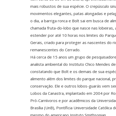
mais robustos de sua espécie. O crepúsculo sinali
movimentos elegantes, patas alongadas e pel
o dia, a barriga ronca e Bolt sai em busca de a
chamada fruta-do-lobo que nasce nas lobeiras, 
estender por até 10 horas nos limites do Parqu
Gerais, criado para proteger as nascentes do ri
remanescentes do Cerrado.
Há cerca de 15 anos um grupo de pesquisadore
analista ambiental do Instituto Chico Mendes d
constatando que Bolt e os demais de sua espéci
alimento além dos limites do parque nacional, p
conservação. Ele e outros lobos-guarás vem s
Lobos da Canastra, implantado em 2004 por Rog
Pró-Carnívoros e por acadêmicos da Universida
Brasília (UnB), Pontíficia Universidade Católica
mesmo do americano Insituto Smithsonian.