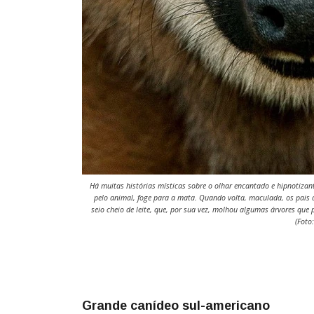
Há muitas histórias místicas sobre o olhar encantado e hipnotizan
pelo animal, foge para a mata. Quando volta, maculada, os pais a 
seio cheio de leite, que, por sua vez, molhou algumas árvores que
(Foto
Grande canídeo sul-americano