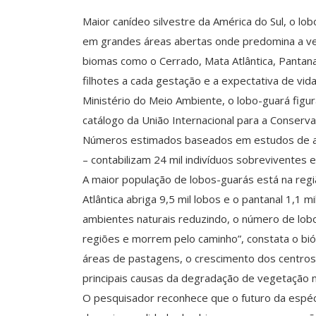
Maior canídeo silvestre da América do Sul, o l
em grandes áreas abertas onde predomina a veg
biomas como o Cerrado, Mata Atlântica, Pantana
filhotes a cada gestação e a expectativa de vid
Ministério do Meio Ambiente, o lobo-guará fig
catálogo da União Internacional para a Conse
Números estimados baseados em estudos de alg
– contabilizam 24 mil indivíduos sobreviventes e
A maior população de lobos-guarás está na regiã
Atlântica abriga 9,5 mil lobos e o pantanal 1,1
ambientes naturais reduzindo, o número de lob
regiões e morrem pelo caminho”, constata o biól
áreas de pastagens, o crescimento dos centros
principais causas da degradação de vegetação n
O pesquisador reconhece que o futuro da espé