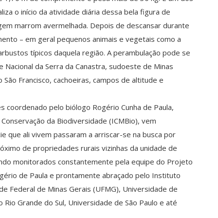
za o início da atividade diária dessa bela figura de
agem marrom avermelhada. Depois de descansar durante
limento – em geral pequenos animais e vegetais como a
arbustos típicos daquela região. A perambulação pode se
e Nacional da Serra da Canastra, sudoeste de Minas
o São Francisco, cachoeiras, campos de altitude e
s coordenado pelo biólogo Rogério Cunha de Paula,
e Conservação da Biodiversidade (ICMBio), vem
e que ali vivem passaram a arriscar-se na busca por
róximo de propriedades rurais vizinhas da unidade de
endo monitorados constantemente pela equipe do Projeto
ério de Paula e prontamente abraçado pelo Instituto
de Federal de Minas Gerais (UFMG), Universidade de
 do Rio Grande do Sul, Universidade de São Paulo e até