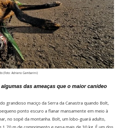
do (Foto: Adriano Gambarini)
o algumas das ameaças que o maior canídeo
do grandioso maciço da Serra da Canastra quando Bolt,
 Um pequeno ponto escuro a flanar mansamente em meio à
ar, no sopé da montanha. Bolt, um lobo-guará adulto,
e 1,70 m de comprimento e pesa mais de 30 kg. É um dos