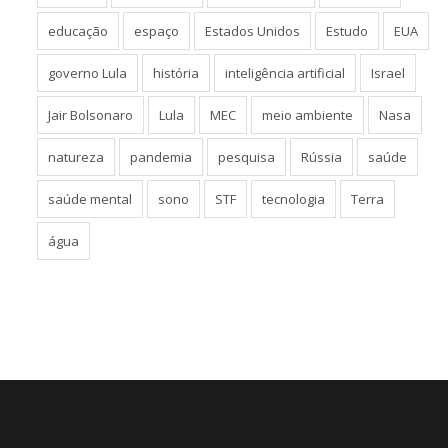
educação
espaço
Estados Unidos
Estudo
EUA
governo Lula
história
inteligência artificial
Israel
Jair Bolsonaro
Lula
MEC
meio ambiente
Nasa
natureza
pandemia
pesquisa
Rússia
saúde
saúde mental
sono
STF
tecnologia
Terra
água