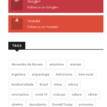
Google+
Follow us on Google+
Youtube
Follow us on Youtube
TAGS
Alexandre de Moraes
amazônia
animais
Argentina
arqueologia
Astronomia
bem-estar
biodiversidade
Brasil
china
ciência
coronavírus
covid-19
crianças
cultura
câncer
cérebro
descoberta
Donald Trump
economia