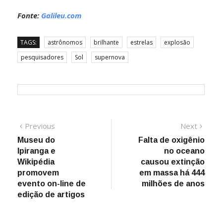
Fonte:
Galileu.com
TAGS:
astrônomos
brilhante
estrelas
explosão
pesquisadores
Sol
supernova
Navegação
Previous
Next
Previous
Next
post:
post:
Museu do
Falta de oxigênio
de
Ipiranga e
no oceano
Post
Wikipédia
causou extinção
promovem
em massa há 444
evento on-line de
milhões de anos
edição de artigos