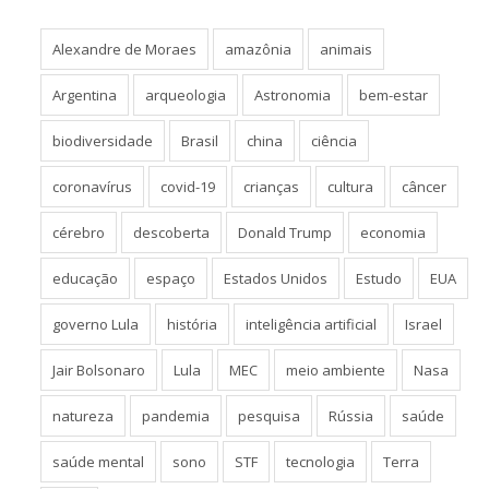
Alexandre de Moraes
amazônia
animais
Argentina
arqueologia
Astronomia
bem-estar
biodiversidade
Brasil
china
ciência
coronavírus
covid-19
crianças
cultura
câncer
cérebro
descoberta
Donald Trump
economia
educação
espaço
Estados Unidos
Estudo
EUA
governo Lula
história
inteligência artificial
Israel
Jair Bolsonaro
Lula
MEC
meio ambiente
Nasa
natureza
pandemia
pesquisa
Rússia
saúde
saúde mental
sono
STF
tecnologia
Terra