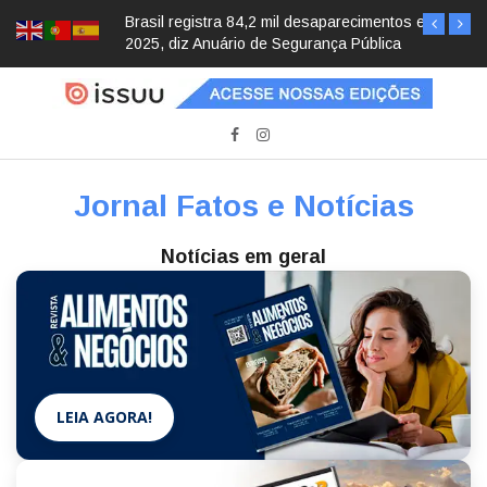
Brasil registra 84,2 mil desaparecimentos em
2025, diz Anuário de Segurança Pública
Jornal Fatos e Notícias
Notícias em geral
LEIA AGORA!