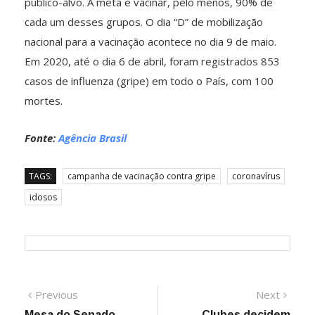
público-alvo. A meta é vacinar, pelo menos, 90% de
cada um desses grupos. O dia “D” de mobilização
nacional para a vacinação acontece no dia 9 de maio.
Em 2020, até o dia 6 de abril, foram registrados 853
casos de influenza (gripe) em todo o País, com 100
mortes.
Fonte:
Agência Brasil
TAGS:
campanha de vacinação contra gripe
coronavírus
idosos
Navegação
Previous
Next
Previous
Next
post:
post:
Mesa do Senado
Clubes decidem