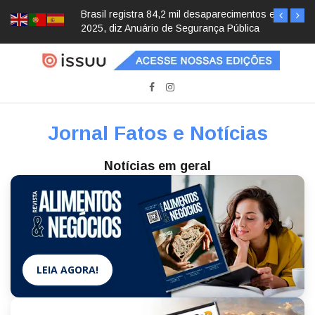
Brasil registra 84,2 mil desaparecimentos em
2025, diz Anuário de Segurança Pública
Jornal Fatos e Notícias
Notícias em geral
LEIA AGORA!