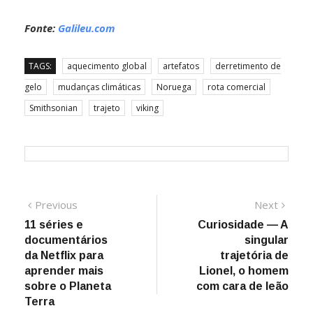
Fonte:
Galileu.com
TAGS:
aquecimento global
artefatos
derretimento de
gelo
mudanças climáticas
Noruega
rota comercial
Smithsonian
trajeto
viking
Navegação
Previous
Next
Previous
Next
post:
post:
11 séries e
Curiosidade — A
de
documentários
singular
Post
da Netflix para
trajetória de
aprender mais
Lionel, o homem
sobre o Planeta
com cara de leão
Terra