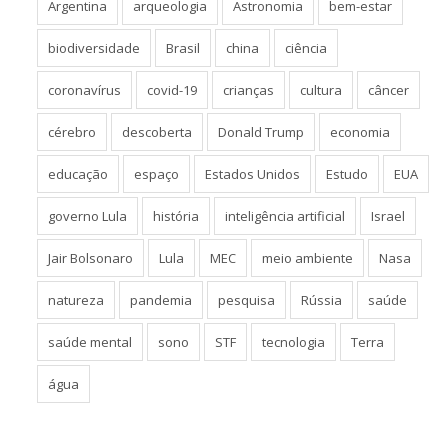
Argentina
arqueologia
Astronomia
bem-estar
biodiversidade
Brasil
china
ciência
coronavírus
covid-19
crianças
cultura
câncer
cérebro
descoberta
Donald Trump
economia
educação
espaço
Estados Unidos
Estudo
EUA
governo Lula
história
inteligência artificial
Israel
Jair Bolsonaro
Lula
MEC
meio ambiente
Nasa
natureza
pandemia
pesquisa
Rússia
saúde
saúde mental
sono
STF
tecnologia
Terra
água