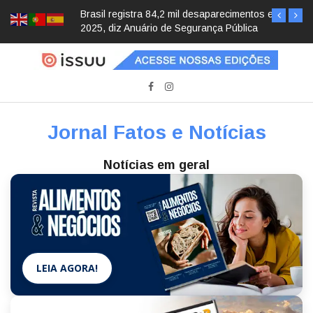
Brasil registra 84,2 mil desaparecimentos em
2025, diz Anuário de Segurança Pública
Jornal Fatos e Notícias
Notícias em geral
LEIA AGORA!