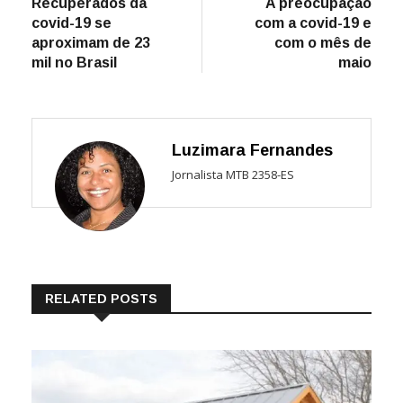
post:
post:
Recuperados da
A preocupação
de
covid-19 se
com a covid-19 e
Post
aproximam de 23
com o mês de
mil no Brasil
maio
Luzimara Fernandes
Jornalista MTB 2358-ES
RELATED POSTS