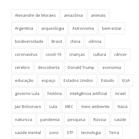
Alexandre de Moraes
amazônia
animais
Argentina
arqueologia
Astronomia
bem-estar
biodiversidade
Brasil
china
ciência
coronavírus
covid-19
crianças
cultura
câncer
cérebro
descoberta
Donald Trump
economia
educação
espaço
Estados Unidos
Estudo
EUA
governo Lula
história
inteligência artificial
Israel
Jair Bolsonaro
Lula
MEC
meio ambiente
Nasa
natureza
pandemia
pesquisa
Rússia
saúde
saúde mental
sono
STF
tecnologia
Terra