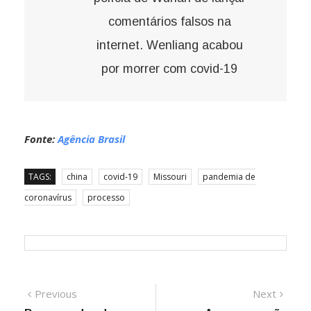
comentários falsos na
internet. Wenliang acabou
por morrer com covid-19
Fonte:
Agência Brasil
TAGS:
china
covid-19
Missouri
pandemia de
coronavírus
processo
Navegação
Previous
Next
Previous
Next