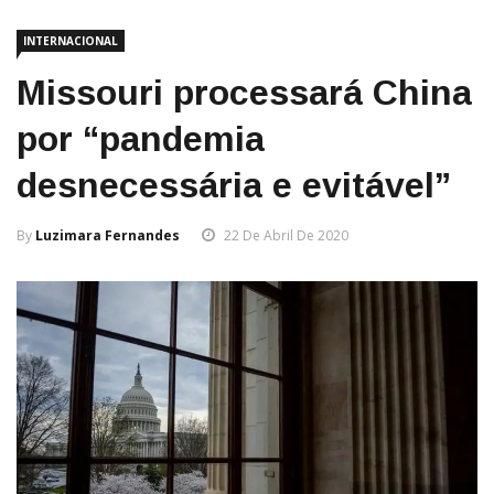
INTERNACIONAL
Missouri processará China
por “pandemia
desnecessária e evitável”
By
Luzimara Fernandes
22 De Abril De 2020