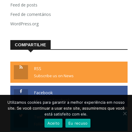
Feed de posts
Feed de comentários
WordPress.org
COMPARTILHE
RSS
Subscribe us on News
Facebook
Like us on Facebook
Utilizamos cookies para garantir a melhor experiência em nosso
site. Se você continuar a usar este site, assumiremos que você
está satisfeito com ele.
Twitter
Aceito
Eu recuso
Follow us on Twitter