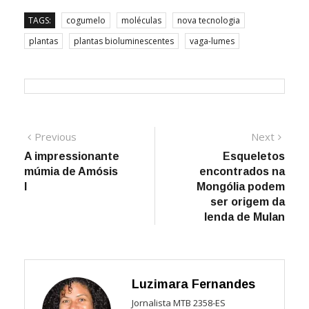
TAGS:
cogumelo
moléculas
nova tecnologia
plantas
plantas bioluminescentes
vaga-lumes
Navegação
Previous
Next
Previous
Next
post:
post:
A impressionante
Esqueletos
de
múmia de Amósis
encontrados na
Post
I
Mongólia podem
ser origem da
lenda de Mulan
Luzimara Fernandes
Jornalista MTB 2358-ES