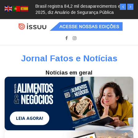
Brasil registra 84,2 mil desaparecimentos em
2025, diz Anuário de Segurança Pública
Jornal Fatos e Notícias
Notícias em geral
LEIA AGORA!