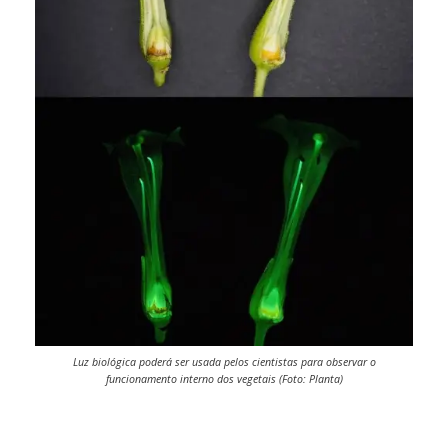
Luz biológica poderá ser usada pelos cientistas para observar o
funcionamento interno dos vegetais (Foto: Planta)