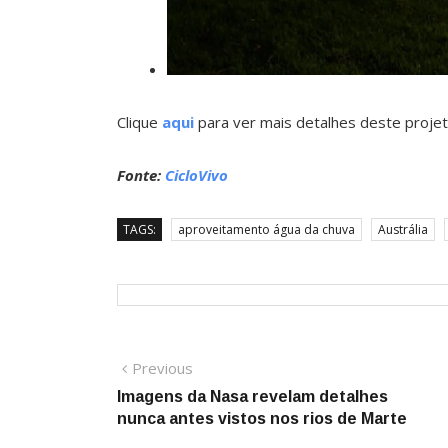
Clique
aqui
para ver mais detalhes deste projet
Fonte:
CicloVivo
TAGS:
aproveitamento água da chuva
Austrália
Navegação
Previous
Previous
post:
Imagens da Nasa revelam detalhes
de
nunca antes vistos nos rios de Marte
Post