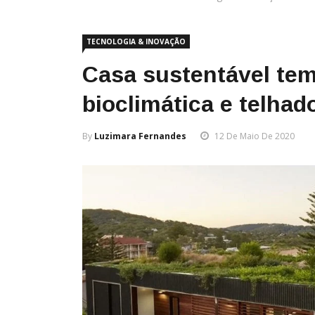
TECNOLOGIA & INOVAÇÃO
Casa sustentável tem
bioclimática e telhad
By
Luzimara Fernandes
12 De Maio De 2020