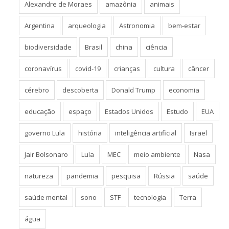
Alexandre de Moraes
amazônia
animais
Argentina
arqueologia
Astronomia
bem-estar
biodiversidade
Brasil
china
ciência
coronavírus
covid-19
crianças
cultura
câncer
cérebro
descoberta
Donald Trump
economia
educação
espaço
Estados Unidos
Estudo
EUA
governo Lula
história
inteligência artificial
Israel
Jair Bolsonaro
Lula
MEC
meio ambiente
Nasa
natureza
pandemia
pesquisa
Rússia
saúde
saúde mental
sono
STF
tecnologia
Terra
água