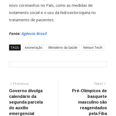
novo coronavírus no País, como as medidas de
isolamento social e o uso da hidroxicloroquina no
tratamento de pacientes.
Fonte:
Agência Brasil
TAGS:
exoneração
Ministério da Saúde
Nelson Teich
Navegação
Previous
Next
Previous
Next
post:
post:
Governo divulga
Pré-Olímpicos de
de
calendário da
basquete
Post
segunda parcela
masculino são
do auxílio
reagendados
emergencial
pela Fiba