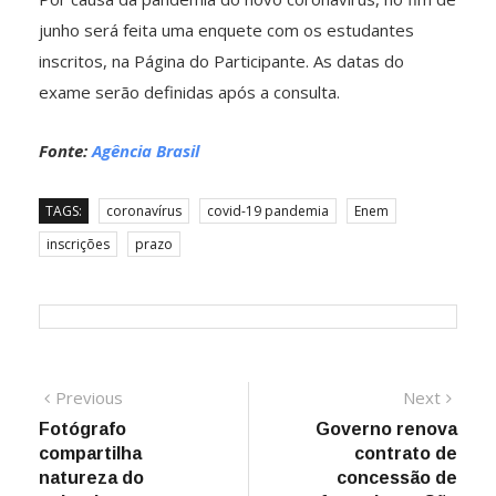
junho será feita uma enquete com os estudantes
inscritos, na Página do Participante. As datas do
exame serão definidas após a consulta.
Fonte:
Agência Brasil
TAGS:
coronavírus
covid-19 pandemia
Enem
inscrições
prazo
Navegação
Previous
Next
Previous
Next
post:
post:
Fotógrafo
Governo renova
de
compartilha
contrato de
Post
natureza do
concessão de