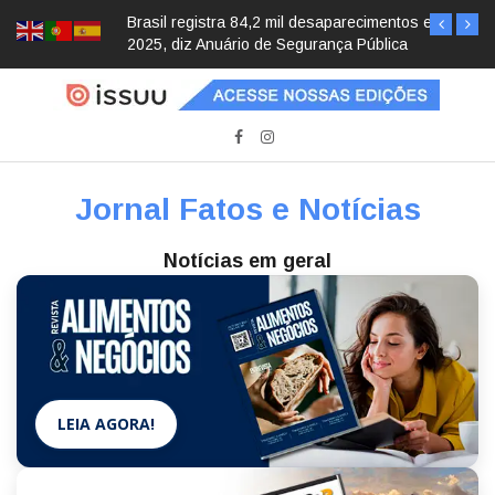
Brasil registra 84,2 mil desaparecimentos em
2025, diz Anuário de Segurança Pública
Jornal Fatos e Notícias
Notícias em geral
LEIA AGORA!