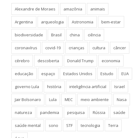
Alexandre de Moraes
amazônia
animais
Argentina
arqueologia
Astronomia
bem-estar
biodiversidade
Brasil
china
ciência
coronavírus
covid-19
crianças
cultura
câncer
cérebro
descoberta
Donald Trump
economia
educação
espaço
Estados Unidos
Estudo
EUA
governo Lula
história
inteligência artificial
Israel
Jair Bolsonaro
Lula
MEC
meio ambiente
Nasa
natureza
pandemia
pesquisa
Rússia
saúde
saúde mental
sono
STF
tecnologia
Terra