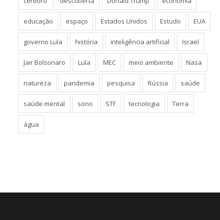
cérebro
descoberta
Donald Trump
economia
educação
espaço
Estados Unidos
Estudo
EUA
governo Lula
história
inteligência artificial
Israel
Jair Bolsonaro
Lula
MEC
meio ambiente
Nasa
natureza
pandemia
pesquisa
Rússia
saúde
saúde mental
sono
STF
tecnologia
Terra
água