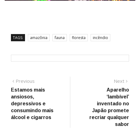
TAGS:
amazônia
fauna
floresta
incêndio
Navegação
Previous
Next
Previous
Next
post:
post:
Estamos mais
Aparelho
de
ansiosos,
‘lambível’
Post
depressivos e
inventado no
consumindo mais
Japão promete
álcool e cigarros
recriar qualquer
sabor