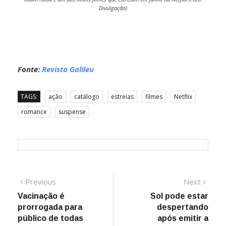
Divulgação)
Fonte:
Revista Galileu
TAGS:
ação
catálogo
estreias
filmes
Netflix
romance
suspense
Navegação
Previous
Next
Previous
Next
post:
post:
Vacinação é
Sol pode estar
de
prorrogada para
despertando
Post
público de todas
após emitir a