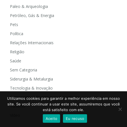
Paleo & Arqueologia
Petróleo, Gás & Energia
Pets
Política
Relações Internacionais
Religião
Saúde
Sem Categoria
Siderurgia & Metalurgia
Tecnologia & Inovação
Transporte, Infraestrutura & Logística
Utilizamos cookies para garantir a melhor experiência em nosso
site. Se você continuar a usar este site, assumiremos que você
Turismo
está satisfeito com ele.
Vídeo
Aceito
Eu recuso