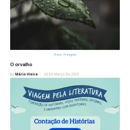
(Foto: Freepik)
O orvalho
By
Mário Vieira
20 De Março De 2025