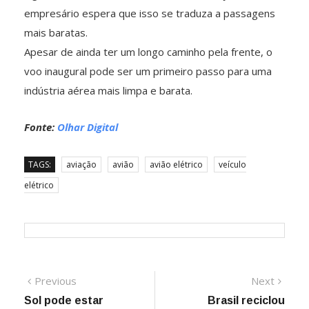
empresário espera que isso se traduza a passagens
mais baratas.
Apesar de ainda ter um longo caminho pela frente, o
voo inaugural pode ser um primeiro passo para uma
indústria aérea mais limpa e barata.
Fonte:
Olhar Digital
TAGS:
aviação
avião
avião elétrico
veículo
elétrico
Navegação
Previous
Next
Previous
Next
post:
post:
Sol pode estar
Brasil reciclou
de