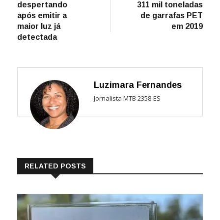
despertando
311 mil toneladas
Post
após emitir a
de garrafas PET
maior luz já
em 2019
detectada
Luzimara Fernandes
Jornalista MTB 2358-ES
RELATED POSTS