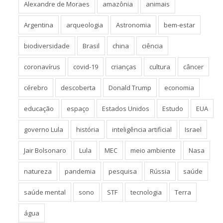
Alexandre de Moraes
amazônia
animais
Argentina
arqueologia
Astronomia
bem-estar
biodiversidade
Brasil
china
ciência
coronavírus
covid-19
crianças
cultura
câncer
cérebro
descoberta
Donald Trump
economia
educação
espaço
Estados Unidos
Estudo
EUA
governo Lula
história
inteligência artificial
Israel
Jair Bolsonaro
Lula
MEC
meio ambiente
Nasa
natureza
pandemia
pesquisa
Rússia
saúde
saúde mental
sono
STF
tecnologia
Terra
água