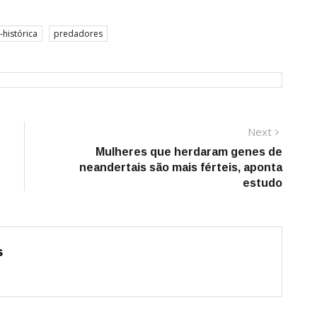
-histórica
predadores
Next
Next
post:
Mulheres que herdaram genes de
neandertais são mais férteis, aponta
estudo
s