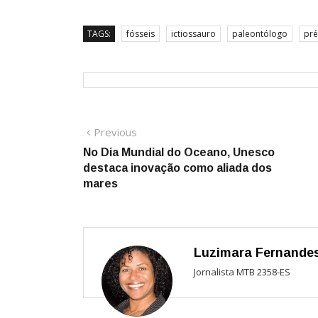
TAGS:
fósseis
ictiossauro
paleontólogo
pré
Navegação
Previous
Previous
post:
No Dia Mundial do Oceano, Unesco
de
destaca inovação como aliada dos
Post
mares
Luzimara Fernande
Jornalista MTB 2358-ES