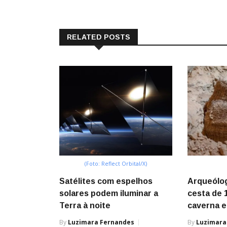
RELATED POSTS
(Foto: Reflect Orbital/X)
Satélites com espelhos
Arqueólo
solares podem iluminar a
cesta de 
Terra à noite
caverna e
By
Luzimara Fernandes
By
Luzimara