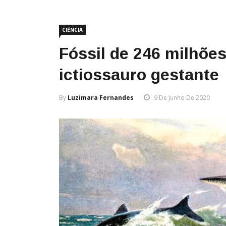
CIÊNCIA
Fóssil de 246 milhõe
ictiossauro gestante
By
Luzimara Fernandes
9 De Junho De 2020