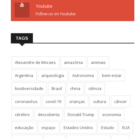
Youtube
Follow us on Youtube
TAGS
Alexandre de Moraes
amazônia
animais
Argentina
arqueologia
Astronomia
bem-estar
biodiversidade
Brasil
china
ciência
coronavírus
covid-19
crianças
cultura
câncer
cérebro
descoberta
Donald Trump
economia
educação
espaço
Estados Unidos
Estudo
EUA