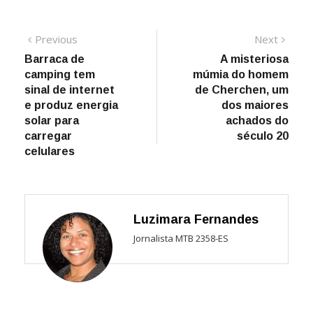
Navegação
Previous
Next
Previous
Next
post:
post:
Barraca de
A misteriosa
de
camping tem
múmia do homem
Post
sinal de internet
de Cherchen, um
e produz energia
dos maiores
solar para
achados do
carregar
século 20
celulares
Luzimara Fernandes
Jornalista MTB 2358-ES