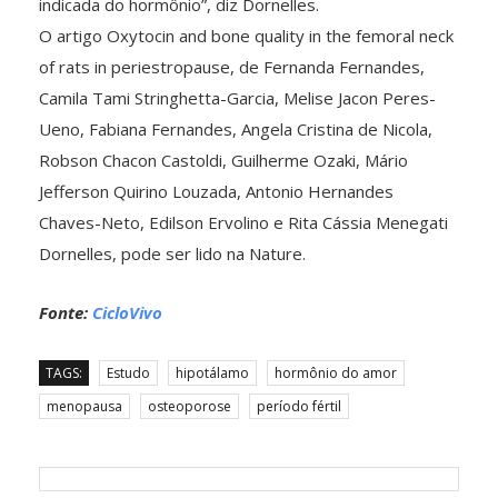
indicada do hormônio”, diz Dornelles.
O artigo Oxytocin and bone quality in the femoral neck
of rats in periestropause, de Fernanda Fernandes,
Camila Tami Stringhetta-Garcia, Melise Jacon Peres-
Ueno, Fabiana Fernandes, Angela Cristina de Nicola,
Robson Chacon Castoldi, Guilherme Ozaki, Mário
Jefferson Quirino Louzada, Antonio Hernandes
Chaves-Neto, Edilson Ervolino e Rita Cássia Menegati
Dornelles, pode ser lido na Nature.
Fonte:
CicloVivo
TAGS:
Estudo
hipotálamo
hormônio do amor
menopausa
osteoporose
período fértil