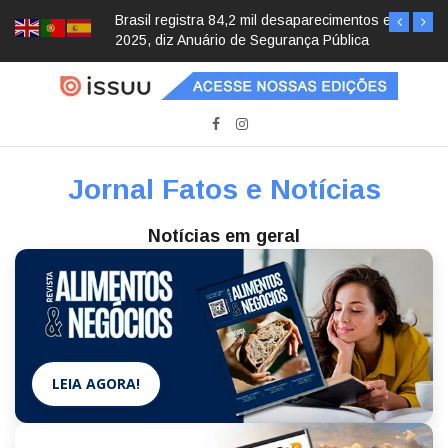
Brasil registra 84,2 mil desaparecimentos em
2025, diz Anuário de Segurança Pública
Jornal Fatos e Notícias
Notícias em geral
LEIA AGORA!