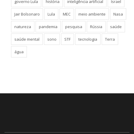
governo Lula
história
inteligência artificial
Israel
Jair Bolsonaro
Lula
MEC
meio ambiente
Nasa
natureza
pandemia
pesquisa
Rússia
saúde
saúde mental
sono
STF
tecnologia
Terra
água