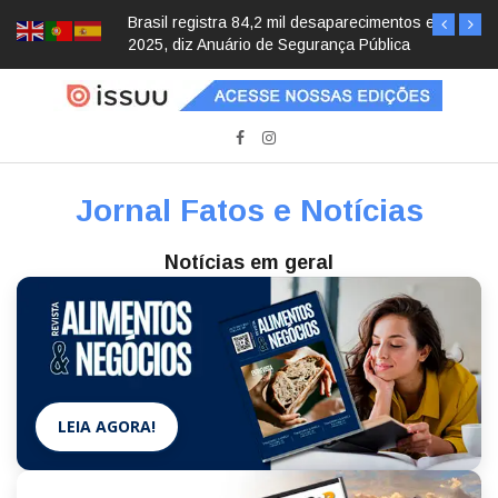
Brasil registra 84,2 mil desaparecimentos em
2025, diz Anuário de Segurança Pública
Jornal Fatos e Notícias
Notícias em geral
LEIA AGORA!