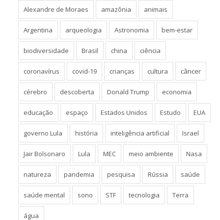
Alexandre de Moraes
amazônia
animais
Argentina
arqueologia
Astronomia
bem-estar
biodiversidade
Brasil
china
ciência
coronavírus
covid-19
crianças
cultura
câncer
cérebro
descoberta
Donald Trump
economia
educação
espaço
Estados Unidos
Estudo
EUA
governo Lula
história
inteligência artificial
Israel
Jair Bolsonaro
Lula
MEC
meio ambiente
Nasa
natureza
pandemia
pesquisa
Rússia
saúde
saúde mental
sono
STF
tecnologia
Terra
água