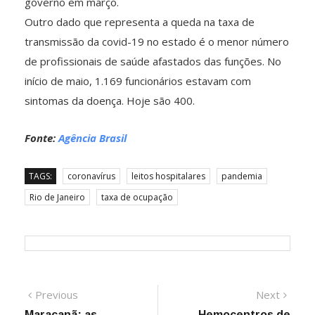
governo em março.
Outro dado que representa a queda na taxa de
transmissão da covid-19 no estado é o menor número
de profissionais de saúde afastados das funções. No
início de maio, 1.169 funcionários estavam com
sintomas da doença. Hoje são 400.
Fonte:
Agência Brasil
TAGS:
coronavírus
leitos hospitalares
pandemia
Rio de Janeiro
taxa de ocupação
Navegação
Previous
Next
Previous
Next
post:
post:
Maracanã: as
Hemocentros de