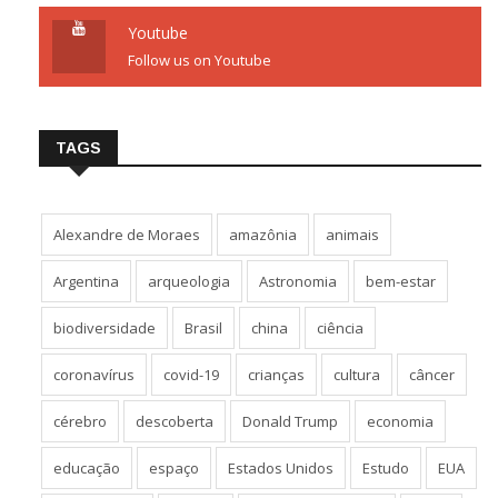
Youtube
Follow us on Youtube
TAGS
Alexandre de Moraes
amazônia
animais
Argentina
arqueologia
Astronomia
bem-estar
biodiversidade
Brasil
china
ciência
coronavírus
covid-19
crianças
cultura
câncer
cérebro
descoberta
Donald Trump
economia
educação
espaço
Estados Unidos
Estudo
EUA