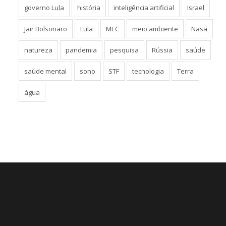
governo Lula
história
inteligência artificial
Israel
Jair Bolsonaro
Lula
MEC
meio ambiente
Nasa
natureza
pandemia
pesquisa
Rússia
saúde
saúde mental
sono
STF
tecnologia
Terra
água