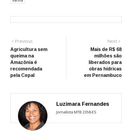
vacina
Navegação
Previous
Next
Previous
Next
post:
post:
Agricultura sem
Mais de R$ 68
de
queima na
milhões são
Post
Amazônia é
liberados para
recomendada
obras hídricas
pela Cepal
em Pernambuco
Luzimara Fernandes
Jornalista MTB 2358-ES