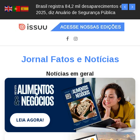
Brasil registra 84,2 mil desaparecimentos em
2025, diz Anuário de Segurança Pública
Jornal Fatos e Notícias
Notícias em geral
LEIA AGORA!