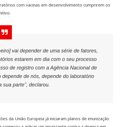
oratórios com vacinas em desenvolvimento cumprirem os
itivo.
neiro] vai depender de uma série de fatores,
oratórios estarem em dia com o seu processo
sso de registro com a Agência Nacional de
ão depende de nós, depende do laboratório
 sua parte”, declarou.
es da União Europeia já iniciaram planos de imunização
ina começou a aplicar um imunizante contra a doença em