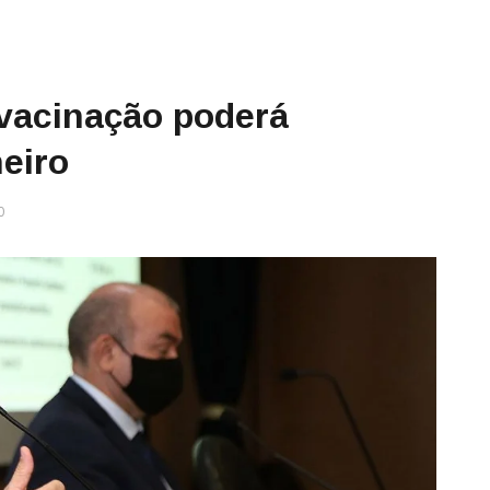
 vacinação poderá
eiro
0