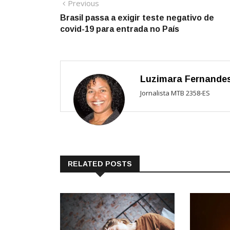
Navegação
Previous
Previous
post:
Brasil passa a exigir teste negativo de
de
covid-19 para entrada no País
Post
Luzimara Fernande
Jornalista MTB 2358-ES
RELATED POSTS