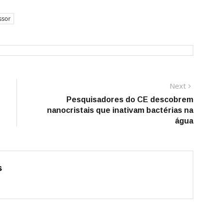
ssor
Next
Next
post:
Pesquisadores do CE descobrem
nanocristais que inativam bactérias na
água
s