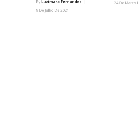
By
Luzimara Fernandes
24 De Março 
9 De Julho De 2021