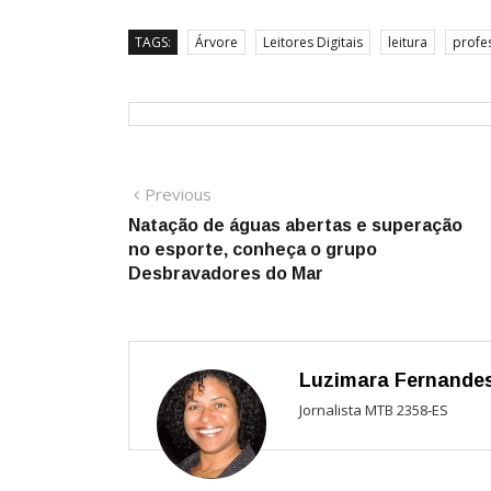
TAGS:
Árvore
Leitores Digitais
leitura
profe
Navegação
Previous
Previous
post:
Natação de águas abertas e superação
de
no esporte, conheça o grupo
Post
Desbravadores do Mar
Luzimara Fernande
Jornalista MTB 2358-ES