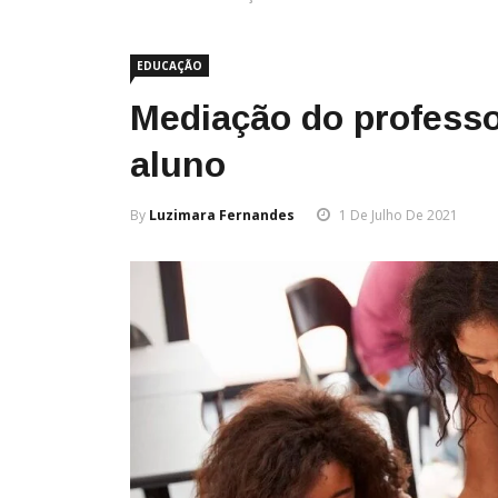
EDUCAÇÃO
Mediação do professo
aluno
By
Luzimara Fernandes
1 De Julho De 2021