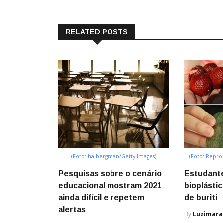
RELATED POSTS
(Foto: halbergman/Getty Images)
(Foto: Repr
Pesquisas sobre o cenário
Estudante 
educacional mostram 2021
bioplástic
ainda difícil e repetem
de buriti
alertas
By
Luzimara