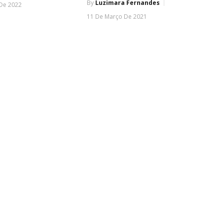
By
Luzimara Fernandes
De 2022
11 De Março De 2021