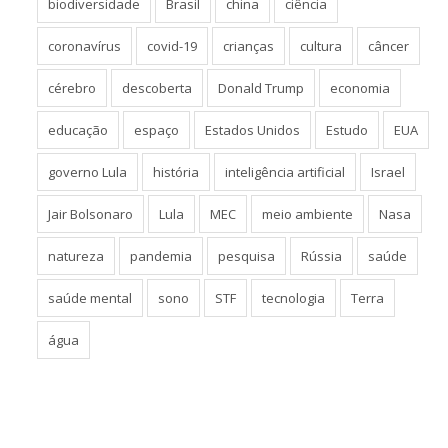
biodiversidade
Brasil
china
ciência
coronavírus
covid-19
crianças
cultura
câncer
cérebro
descoberta
Donald Trump
economia
educação
espaço
Estados Unidos
Estudo
EUA
governo Lula
história
inteligência artificial
Israel
Jair Bolsonaro
Lula
MEC
meio ambiente
Nasa
natureza
pandemia
pesquisa
Rússia
saúde
saúde mental
sono
STF
tecnologia
Terra
água