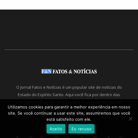
O Jornal Fatos e Notícias é um popular site de notícias do
Estado do Espírito Santo. Aqui você fica por dentro das
principais notícias de nossa cidade e ao redor do mundo.
Utilizamos cookies para garantir a melhor experiência em nosso
27 –
3086-4830
contato@jornalfatosenoticias.com.br
site. Se você continuar a usar este site, assumiremos que você
está satisfeito com ele.
COMPARTILHE
Aceito
Eu recuso