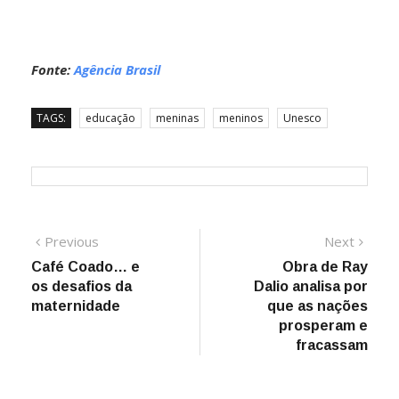
Fonte:
Agência Brasil
TAGS:
educação
meninas
meninos
Unesco
Navegação
Previous
Next
Previous
Next
post:
post:
Café Coado… e
Obra de Ray
de
os desafios da
Dalio analisa por
Post
maternidade
que as nações
prosperam e
fracassam