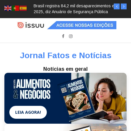
Brasil registra 84,2 mil desaparecimentos em
2025, diz Anuário de Segurança Pública
Jornal Fatos e Notícias
Notícias em geral
LEIA AGORA!