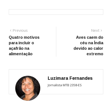
Navegação
Previous
Next
Previous
Next
post:
post:
Quatro motivos
Aves caem do
de
para incluir o
céu na Índia
Post
açafrão na
devido ao calor
alimentação
extremo
Luzimara Fernandes
Jornalista MTB 2358-ES