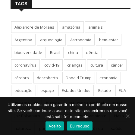
TAGS
Alexandre de Moraes
amazônia
animais
Argentina
arqueologia
Astronomia
bem-estar
biodiversidade
Brasil
china
ciência
coronavírus
covid-19
crianças
cultura
câncer
cérebro
descoberta
Donald Trump
economia
educação
espaço
Estados Unidos
Estudo
EUA
governo Lula
história
inteligência artificial
Israel
Utilizamos cookies para garantir a melhor experiência em nosso
site. Se você continuar a usar este site, assumiremos que você
Jair Bolsonaro
Lula
MEC
meio ambiente
Nasa
está satisfeito com ele.
Aceito
Eu recuso
natureza
pandemia
pesquisa
Rússia
saúde