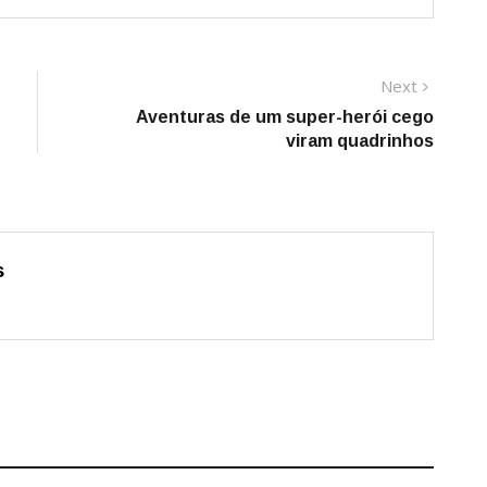
Next
Next
post:
Aventuras de um super-herói cego
viram quadrinhos
s