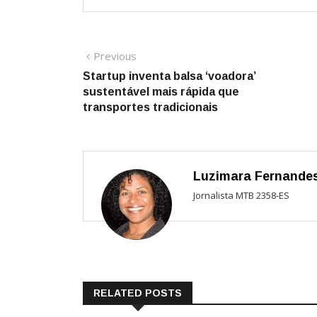
Navegação
Previous
Previous
post:
Startup inventa balsa ‘voadora’
de
sustentável mais rápida que
Post
transportes tradicionais
Luzimara Fernande
Jornalista MTB 2358-ES
RELATED POSTS