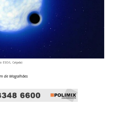
to: ESO/L. Calçada)
em de Magalhães