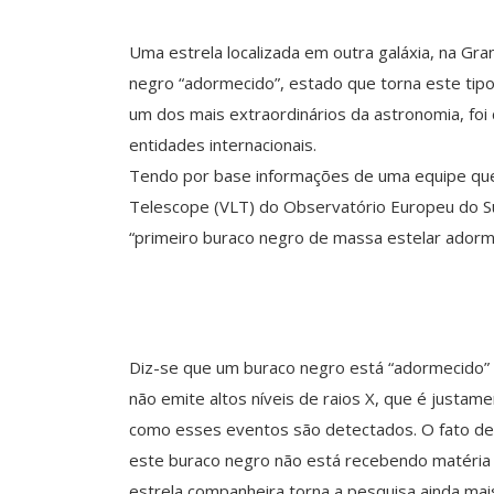
Uma estrela localizada em outra galáxia, na 
negro “adormecido”, estado que torna este tipo
um dos mais extraordinários da astronomia, foi
entidades internacionais.
Tendo por base informações de uma equipe que
Telescope (VLT) do Observatório Europeu do Sul
“primeiro buraco negro de massa estelar adorme
Diz-se que um buraco negro está “adormecido”
não emite altos níveis de raios X, que é justam
como esses eventos são detectados. O fato de
este buraco negro não está recebendo matéria
estrela companheira torna a pesquisa ainda mai