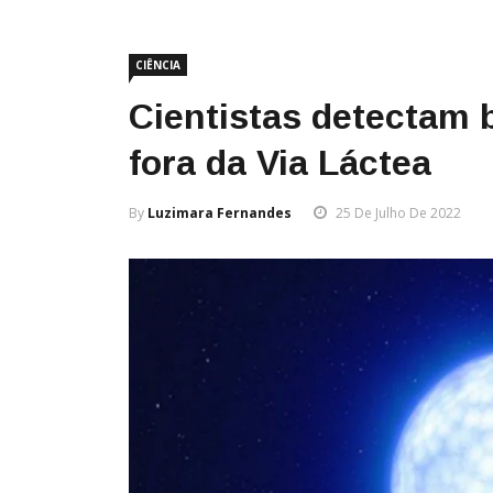
CIÊNCIA
Cientistas detectam
fora da Via Láctea
By
Luzimara Fernandes
25 De Julho De 2022