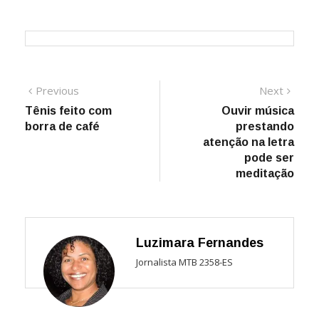
Navegação
Previous
Next
Previous
Next
post:
post:
Tênis feito com
Ouvir música
de
borra de café
prestando
Post
atenção na letra
pode ser
meditação
Luzimara Fernandes
Jornalista MTB 2358-ES