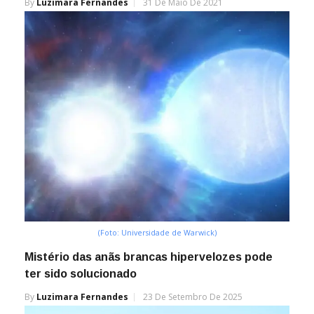
By
Luzimara Fernandes
31 De Maio De 2021
(Foto: Universidade de Warwick)
Mistério das anãs brancas hipervelozes pode
ter sido solucionado
By
Luzimara Fernandes
23 De Setembro De 2025