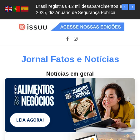
Brasil registra 84,2 mil desaparecimentos em
2025, diz Anuário de Segurança Pública
Jornal Fatos e Notícias
Notícias em geral
LEIA AGORA!