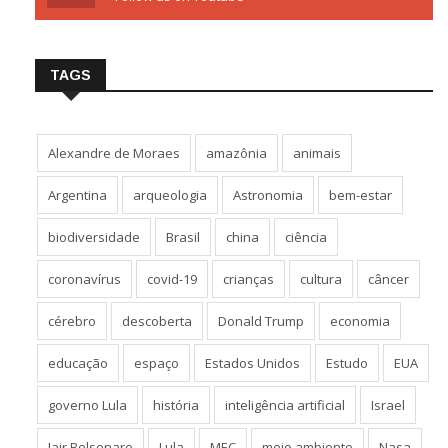
TAGS
Alexandre de Moraes
amazônia
animais
Argentina
arqueologia
Astronomia
bem-estar
biodiversidade
Brasil
china
ciência
coronavírus
covid-19
crianças
cultura
câncer
cérebro
descoberta
Donald Trump
economia
educação
espaço
Estados Unidos
Estudo
EUA
governo Lula
história
inteligência artificial
Israel
Jair Bolsonaro
Lula
MEC
meio ambiente
Nasa