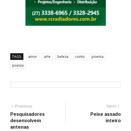
TAGS:
amor
arte
beleza
conto
poema
poesia
Navegação
Previous
Next
Previous
Next
post:
post:
Pesquisadores
Peixe assado
de
desenvolvem
inteiro
Post
antenas