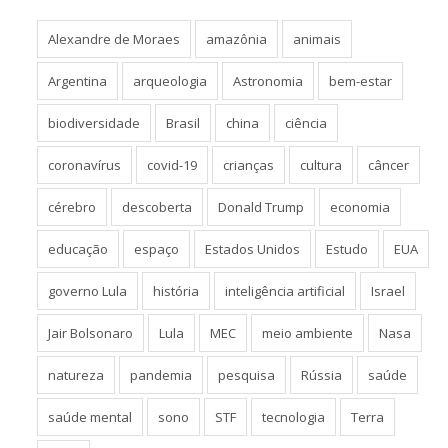
Alexandre de Moraes
amazônia
animais
Argentina
arqueologia
Astronomia
bem-estar
biodiversidade
Brasil
china
ciência
coronavírus
covid-19
crianças
cultura
câncer
cérebro
descoberta
Donald Trump
economia
educação
espaço
Estados Unidos
Estudo
EUA
governo Lula
história
inteligência artificial
Israel
Jair Bolsonaro
Lula
MEC
meio ambiente
Nasa
natureza
pandemia
pesquisa
Rússia
saúde
saúde mental
sono
STF
tecnologia
Terra