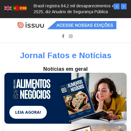
Brasil registra 84,2 mil desaparecimentos em
2025, diz Anuário de Segurança Pública
Jornal Fatos e Notícias
Notícias em geral
LEIA AGORA!