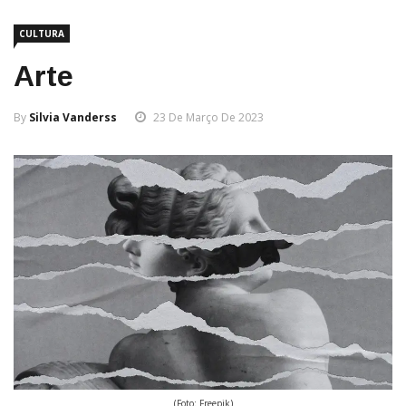
CULTURA
Arte
By
Silvia Vanderss
23 De Março De 2023
(Foto: Freepik)