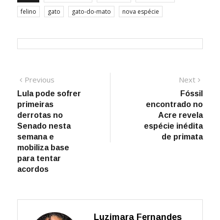
felino
gato
gato-do-mato
nova espécie
Navegação
Previous
Next
Previous
Next
post:
post:
Lula pode sofrer
Fóssil
de
primeiras
encontrado no
Post
derrotas no
Acre revela
Senado nesta
espécie inédita
semana e
de primata
mobiliza base
para tentar
acordos
Luzimara Fernandes