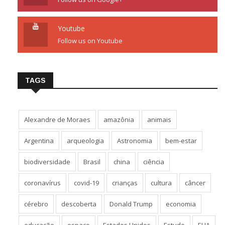
Youtube
Follow us on Youtube
TAGS
Alexandre de Moraes
amazônia
animais
Argentina
arqueologia
Astronomia
bem-estar
biodiversidade
Brasil
china
ciência
coronavírus
covid-19
crianças
cultura
câncer
cérebro
descoberta
Donald Trump
economia
educação
espaço
Estados Unidos
Estudo
EUA