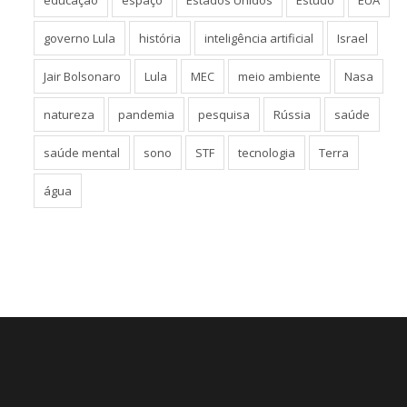
governo Lula
história
inteligência artificial
Israel
Jair Bolsonaro
Lula
MEC
meio ambiente
Nasa
natureza
pandemia
pesquisa
Rússia
saúde
saúde mental
sono
STF
tecnologia
Terra
água