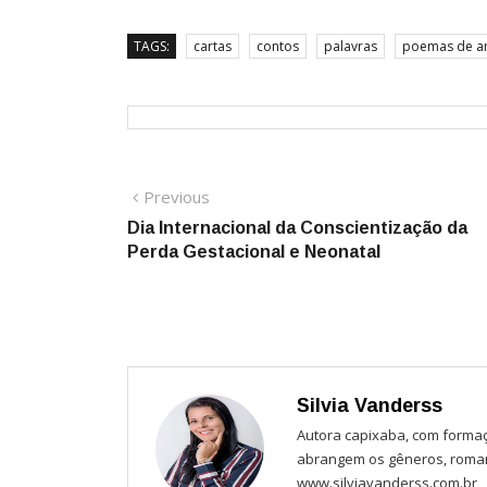
TAGS:
cartas
contos
palavras
poemas de a
Navegação
Previous
Previous
post:
Dia Internacional da Conscientização da
de
Perda Gestacional e Neonatal
Post
Silvia Vanderss
Autora capixaba, com formaç
abrangem os gêneros, romanc
www.silviavanderss.com.br