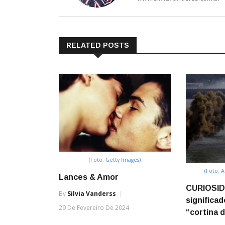
RELATED POSTS
(Foto: Getty Images)
(Foto: 
Lances & Amor
CURIOSID
By
Silvia Vanderss
significa
29 De Fevereiro De 2024
“cortina d