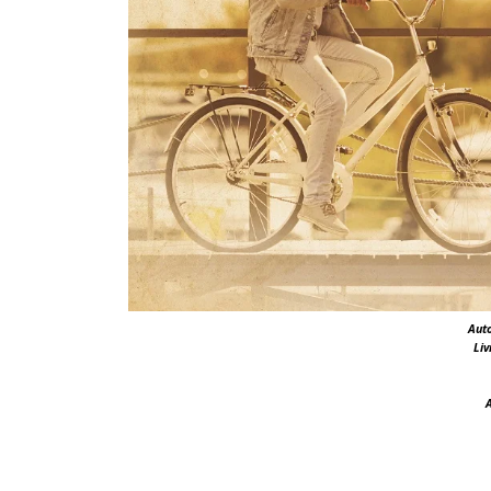
Aut
Liv
A