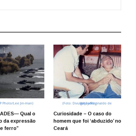
AP Photo/Lee Jin-man)
(Foto: Divulgação/Reginaldo de Athayde)
ADES— Qual o
Curiosidade – O caso do
do da expressão
homem que foi ‘abduzido’ no
e ferro”
Ceará