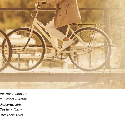
ora:
Silvia Vanderss
ro:
Lances & Amor
Palavras:
266
Texto:
A Carta
rte:
Thaís Alves