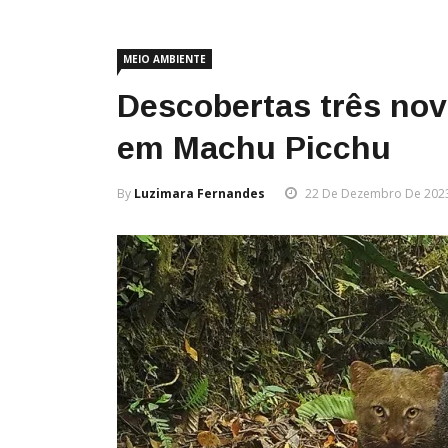
MEIO AMBIENTE
Descobertas três no
em Machu Picchu
By
Luzimara Fernandes
22 De Dezembro De 202