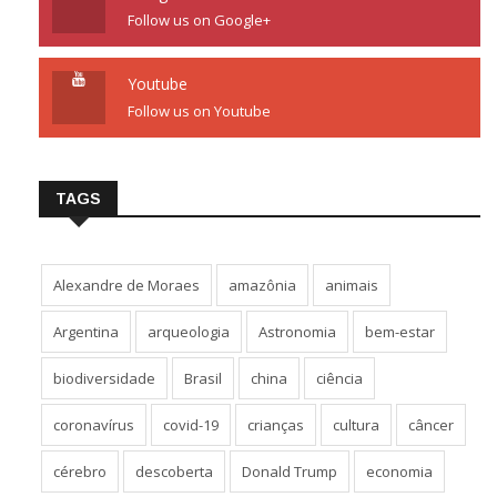
Follow us on Google+
Youtube
Follow us on Youtube
TAGS
Alexandre de Moraes
amazônia
animais
Argentina
arqueologia
Astronomia
bem-estar
biodiversidade
Brasil
china
ciência
coronavírus
covid-19
crianças
cultura
câncer
cérebro
descoberta
Donald Trump
economia