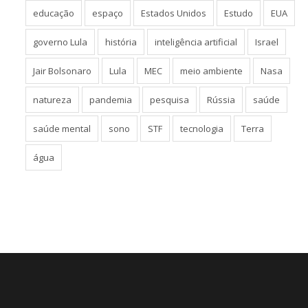
educação
espaço
Estados Unidos
Estudo
EUA
governo Lula
história
inteligência artificial
Israel
Jair Bolsonaro
Lula
MEC
meio ambiente
Nasa
natureza
pandemia
pesquisa
Rússia
saúde
saúde mental
sono
STF
tecnologia
Terra
água