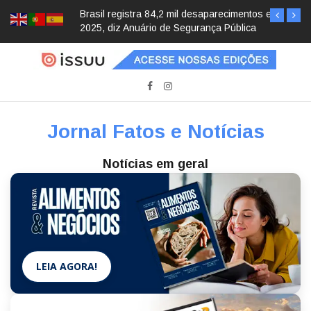
Brasil registra 84,2 mil desaparecimentos em
2025, diz Anuário de Segurança Pública
Jornal Fatos e Notícias
Notícias em geral
LEIA AGORA!