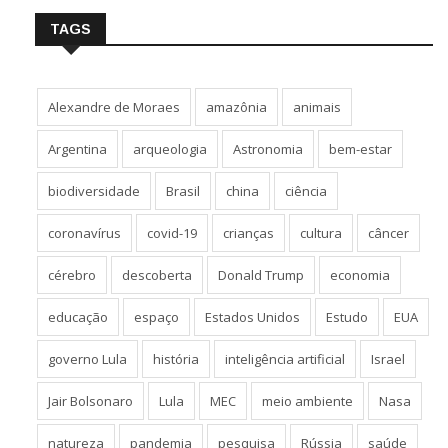
TAGS
Alexandre de Moraes
amazônia
animais
Argentina
arqueologia
Astronomia
bem-estar
biodiversidade
Brasil
china
ciência
coronavírus
covid-19
crianças
cultura
câncer
cérebro
descoberta
Donald Trump
economia
educação
espaço
Estados Unidos
Estudo
EUA
governo Lula
história
inteligência artificial
Israel
Jair Bolsonaro
Lula
MEC
meio ambiente
Nasa
natureza
pandemia
pesquisa
Rússia
saúde