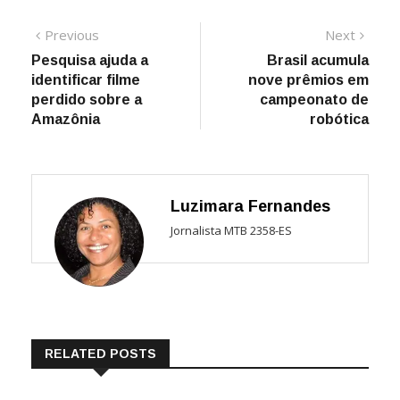
Navegação
Previous
Next
Previous
Next
post:
post:
Pesquisa ajuda a
Brasil acumula
de
identificar filme
nove prêmios em
Post
perdido sobre a
campeonato de
Amazônia
robótica
Luzimara Fernandes
Jornalista MTB 2358-ES
RELATED POSTS