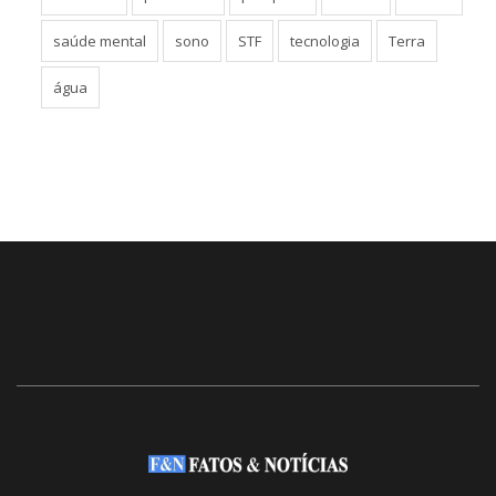
saúde mental
sono
STF
tecnologia
Terra
água