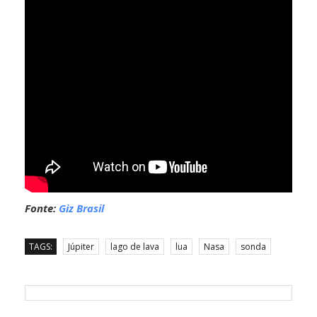
Fonte:
Giz Brasil
TAGS:
Júpiter
lago de lava
lua
Nasa
sonda