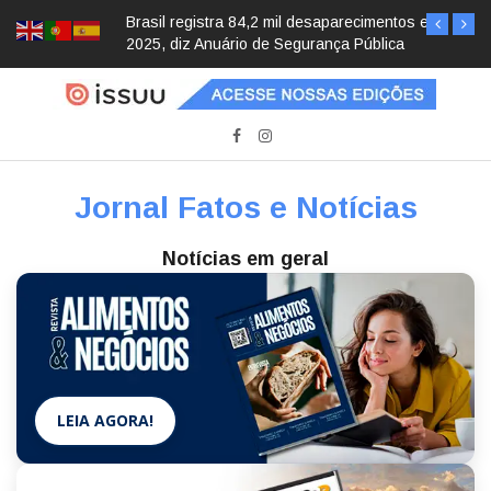
Brasil registra 84,2 mil desaparecimentos em
2025, diz Anuário de Segurança Pública
Jornal Fatos e Notícias
Notícias em geral
LEIA AGORA!