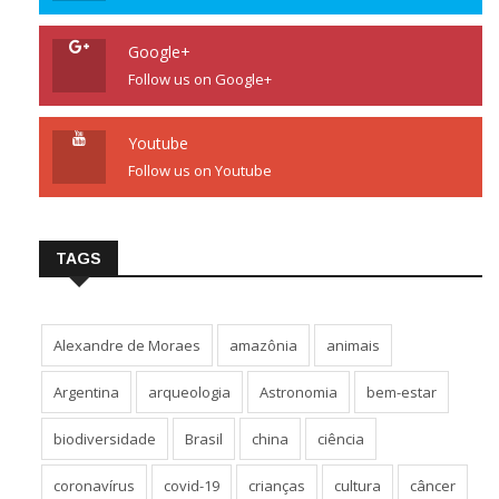
Google+
Follow us on Google+
Youtube
Follow us on Youtube
TAGS
Alexandre de Moraes
amazônia
animais
Argentina
arqueologia
Astronomia
bem-estar
biodiversidade
Brasil
china
ciência
coronavírus
covid-19
crianças
cultura
câncer