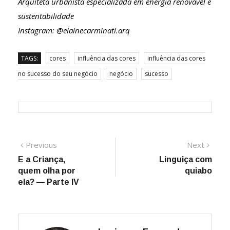
Arquiteta urbanista especializada em energia renovável e
sustentabilidade
Instagram: @elainecarminati.arq
TAGS:
cores
influência das cores
influência das cores
no sucesso do seu negócio
negócio
sucesso
Navegação
Previous
Next
Previous
Next
post:
post:
E a Criança,
Linguiça com
de
quem olha por
quiabo
Post
ela? — Parte IV