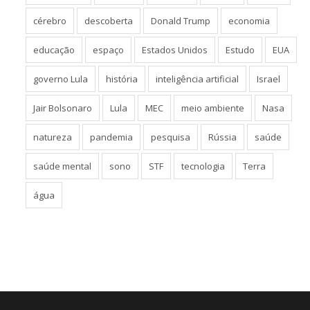
cérebro
descoberta
Donald Trump
economia
educação
espaço
Estados Unidos
Estudo
EUA
governo Lula
história
inteligência artificial
Israel
Jair Bolsonaro
Lula
MEC
meio ambiente
Nasa
natureza
pandemia
pesquisa
Rússia
saúde
saúde mental
sono
STF
tecnologia
Terra
água