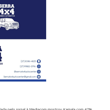
ada pelo jornal à Mediacom mostrou Kamala com 47%