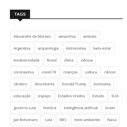
TAGS
Alexandre de Moraes
amazônia
animais
Argentina
arqueologia
Astronomia
bem-estar
biodiversidade
Brasil
china
ciência
coronavírus
covid-19
crianças
cultura
câncer
cérebro
descoberta
Donald Trump
economia
educação
espaço
Estados Unidos
Estudo
EUA
governo Lula
história
inteligência artificial
Israel
Jair Bolsonaro
Lula
MEC
meio ambiente
Nasa