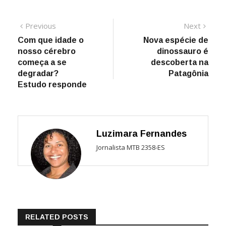
Navegação
Previous
Next
Previous
Next
post:
post:
Com que idade o
Nova espécie de
de
nosso cérebro
dinossauro é
Post
começa a se
descoberta na
degradar?
Patagônia
Estudo responde
Luzimara Fernandes
Jornalista MTB 2358-ES
RELATED POSTS