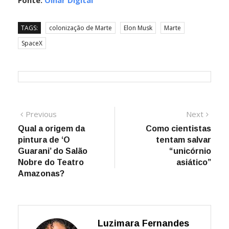
Fonte:
Olhar Digital
TAGS:
colonização de Marte
Elon Musk
Marte
SpaceX
Navegação
Previous
Next
Previous
Next
post:
post:
Qual a origem da
Como cientistas
de
pintura de ‘O
tentam salvar
Post
Guarani’ do Salão
“unicórnio
Nobre do Teatro
asiático”
Amazonas?
Luzimara Fernandes