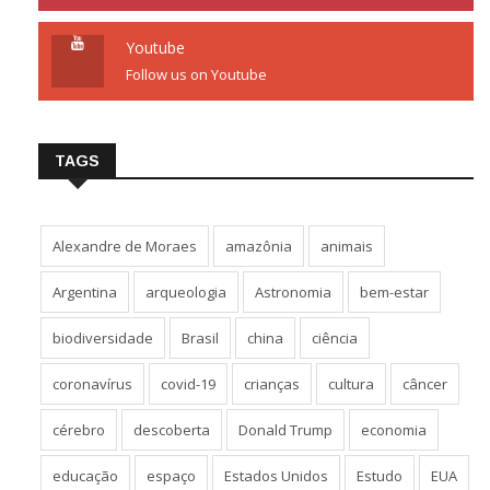
Youtube
Follow us on Youtube
TAGS
Alexandre de Moraes
amazônia
animais
Argentina
arqueologia
Astronomia
bem-estar
biodiversidade
Brasil
china
ciência
coronavírus
covid-19
crianças
cultura
câncer
cérebro
descoberta
Donald Trump
economia
educação
espaço
Estados Unidos
Estudo
EUA