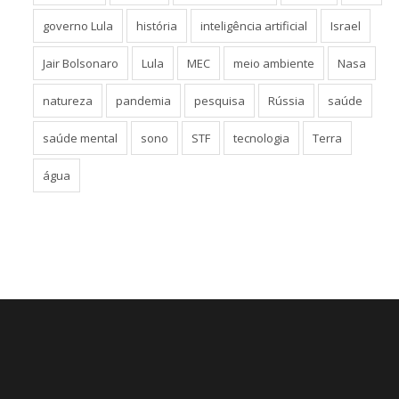
governo Lula
história
inteligência artificial
Israel
Jair Bolsonaro
Lula
MEC
meio ambiente
Nasa
natureza
pandemia
pesquisa
Rússia
saúde
saúde mental
sono
STF
tecnologia
Terra
água