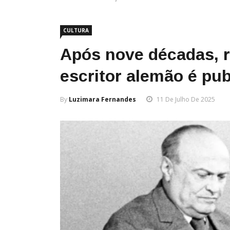
CULTURA
Após nove décadas, 
escritor alemão é pu
By
Luzimara Fernandes
11 De Julho De 2025