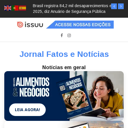
Brasil registra 84,2 mil desaparecimentos em
2025, diz Anuário de Segurança Pública
Jornal Fatos e Notícias
Notícias em geral
LEIA AGORA!