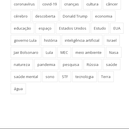
coronavírus
covid-19
crianças
cultura
câncer
cérebro
descoberta
Donald Trump
economia
educação
espaço
Estados Unidos
Estudo
EUA
governo Lula
história
inteligência artificial
Israel
Jair Bolsonaro
Lula
MEC
meio ambiente
Nasa
natureza
pandemia
pesquisa
Rússia
saúde
saúde mental
sono
STF
tecnologia
Terra
água