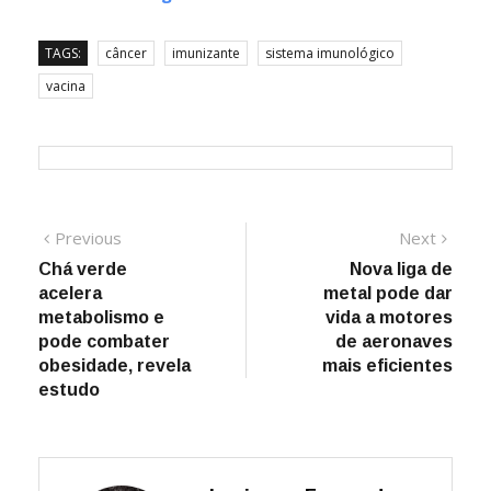
TAGS:
câncer
imunizante
sistema imunológico
vacina
Navegação
Previous
Next
Previous
Next
post:
post:
Chá verde
Nova liga de
de
acelera
metal pode dar
Post
metabolismo e
vida a motores
pode combater
de aeronaves
obesidade, revela
mais eficientes
estudo