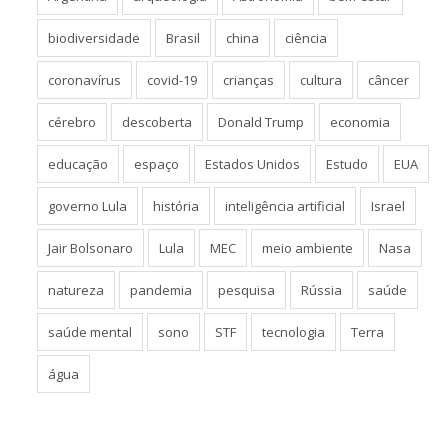
biodiversidade
Brasil
china
ciência
coronavírus
covid-19
crianças
cultura
câncer
cérebro
descoberta
Donald Trump
economia
educação
espaço
Estados Unidos
Estudo
EUA
governo Lula
história
inteligência artificial
Israel
Jair Bolsonaro
Lula
MEC
meio ambiente
Nasa
natureza
pandemia
pesquisa
Rússia
saúde
saúde mental
sono
STF
tecnologia
Terra
água