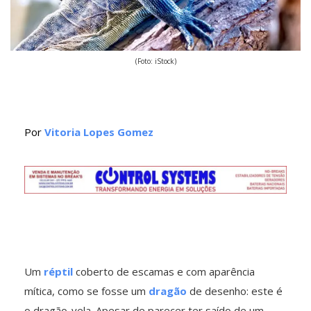
(Foto: iStock)
Por
Vitoria Lopes Gomez
Um
réptil
coberto de escamas e com aparência
mítica, como se fosse um
dragão
de desenho: este é
o dragão-vela. Apesar de parecer ter saído de um