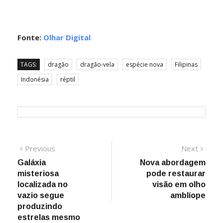
Fonte:
Olhar Digital
TAGS:
dragão
dragão-vela
espécie nova
Filipinas
Indonésia
réptil
Navegação
Previous
Next
Previous
Next
post:
post:
Galáxia
Nova abordagem
de
misteriosa
pode restaurar
Post
localizada no
visão em olho
vazio segue
amblíope
produzindo
estrelas mesmo