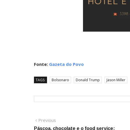
Fonte:
Gazeta do Povo
TAGS:
Bolsonaro
Donald Trump
Jason Miller
Navegação
Previous
Previous
post:
Páscoa, chocolate e o food service: