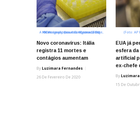
A morte mais recente, registrada hoje, foi de uma pessoa de 60 anos (Foto: ©Divulgação/Josué Damacena (IO))
(Foto: AP
Novo coronavírus: Itália
EUA já pe
registra 11 mortes e
esfera da 
contágios aumentam
artificial 
ex-chefe
By
Luzimara Fernandes
By
Luzimara
26 De Fevereiro De 2020
15 De Outubr