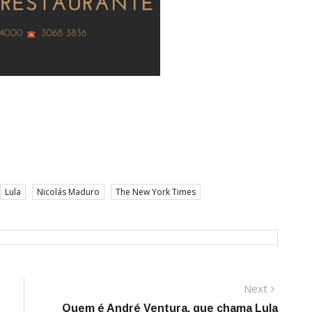
Lula
Nicolás Maduro
The New York Times
Next
Next
post:
Quem é André Ventura, que chama Lula