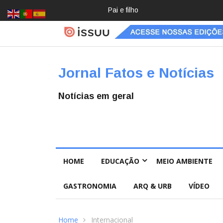
Pai e filho
Crochê,
jardinage
m, diário:
mulheres
estão
redescob
Jornal Fatos e Notícias
rindo
hobbies
para
Notícias em geral
desacele
rar
HOME
EDUCAÇÃO
MEIO AMBIENTE
GASTRONOMIA
ARQ & URB
VÍDEO
Home
Internacional