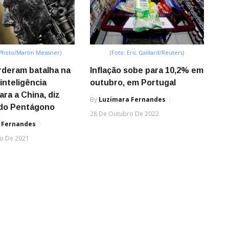
 Photo/Martin Meissner)
(Foto: Eric Gaillard/Reuters)
rderam batalha na
Inflação sobe para 10,2% em
inteligência
outubro, em Portugal
para a China, diz
By
Luzimara Fernandes
 do Pentágono
28 De Outubro De 2022
 Fernandes
o De 2021