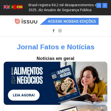
Brasil registra 84,2 mil desaparecimentos em
2025, diz Anuário de Segurança Pública
Jornal Fatos e Notícias
Notícias em geral
LEIA AGORA!