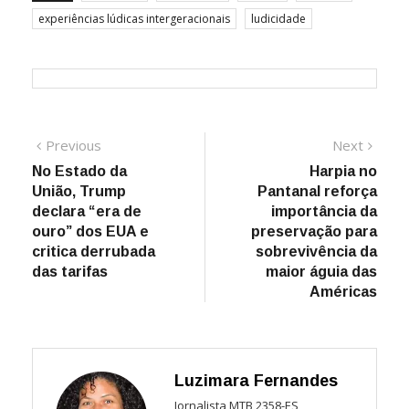
experiências lúdicas intergeracionais
ludicidade
Navegação
Previous
Next
Previous
Next
post:
post:
No Estado da
Harpia no
de
União, Trump
Pantanal reforça
Post
declara “era de
importância da
ouro” dos EUA e
preservação para
critica derrubada
sobrevivência da
das tarifas
maior águia das
Américas
Luzimara Fernandes
Jornalista MTB 2358-ES