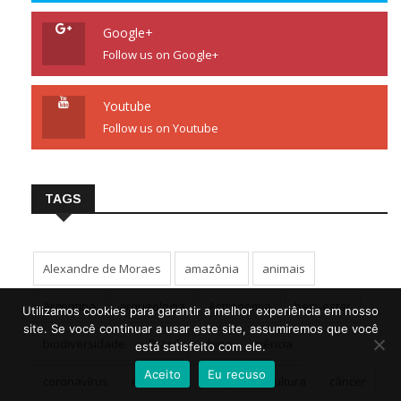
Google+
Follow us on Google+
Youtube
Follow us on Youtube
TAGS
Alexandre de Moraes
amazônia
animais
Argentina
arqueologia
Astronomia
bem-estar
Utilizamos cookies para garantir a melhor experiência em nosso
site. Se você continuar a usar este site, assumiremos que você
biodiversidade
Brasil
china
ciência
está satisfeito com ele.
Aceito
Eu recuso
coronavírus
covid-19
crianças
cultura
câncer