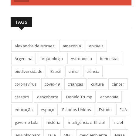
TAGS
Alexandre de Moraes
amazônia
animais
Argentina
arqueologia
Astronomia
bem-estar
biodiversidade
Brasil
china
ciência
coronavírus
covid-19
crianças
cultura
câncer
cérebro
descoberta
Donald Trump
economia
educação
espaço
Estados Unidos
Estudo
EUA
governo Lula
história
inteligência artificial
Israel
Jair Bolsonaro
Lula
MEC
meio ambiente
Nasa