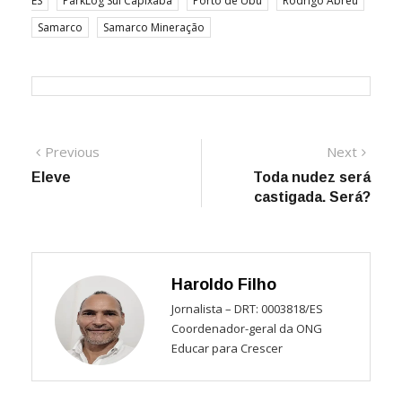
ES
ParkLog Sul Capixaba
Porto de Ubu
Rodrigo Abreu
Samarco
Samarco Mineração
Navegação
Previous
Next
Previous
Next
post:
post:
Eleve
Toda nudez será
de
castigada. Será?
Post
Haroldo Filho
Jornalista – DRT: 0003818/ES
Coordenador-geral da ONG
Educar para Crescer