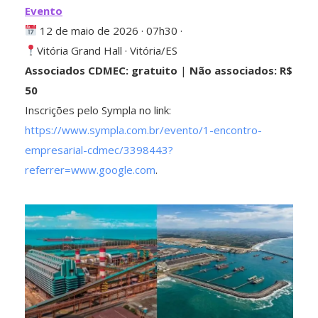
Evento
12 de maio de 2026 · 07h30 ·
Vitória Grand Hall · Vitória/ES
Associados CDMEC: gratuito
|
Não associados: R$
50
Inscrições pelo Sympla no link:
https://www.sympla.com.br/evento/1-encontro-
empresarial-cdmec/3398443?
referrer=www.google.com
.