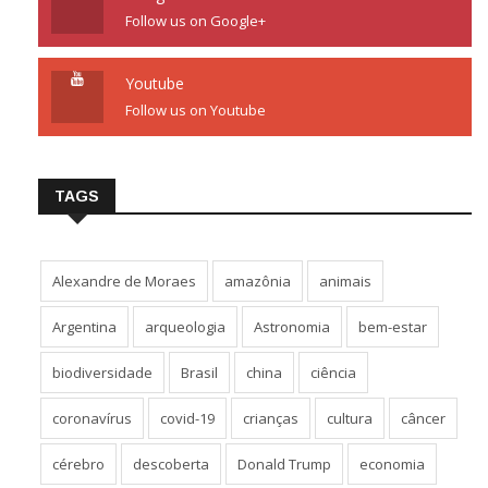
Follow us on Google+
Youtube
Follow us on Youtube
TAGS
Alexandre de Moraes
amazônia
animais
Argentina
arqueologia
Astronomia
bem-estar
biodiversidade
Brasil
china
ciência
coronavírus
covid-19
crianças
cultura
câncer
cérebro
descoberta
Donald Trump
economia