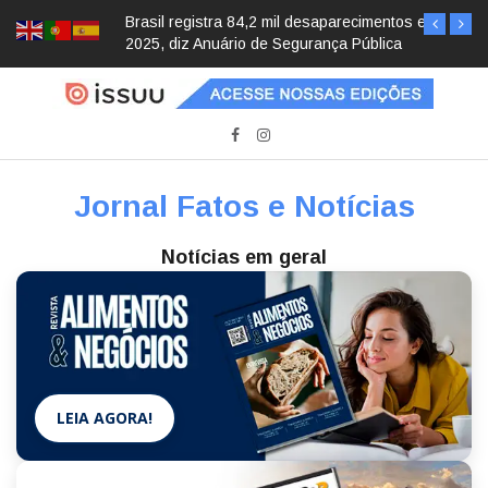
Brasil registra 84,2 mil desaparecimentos em
2025, diz Anuário de Segurança Pública
Jornal Fatos e Notícias
Notícias em geral
LEIA AGORA!