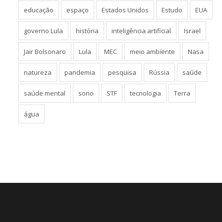
educação
espaço
Estados Unidos
Estudo
EUA
governo Lula
história
inteligência artificial
Israel
Jair Bolsonaro
Lula
MEC
meio ambiente
Nasa
natureza
pandemia
pesquisa
Rússia
saúde
saúde mental
sono
STF
tecnologia
Terra
água