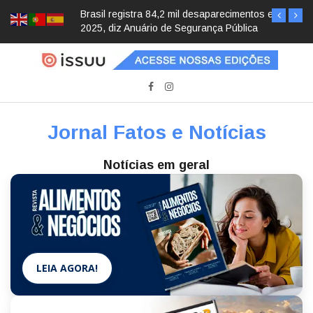
Brasil registra 84,2 mil desaparecimentos em
2025, diz Anuário de Segurança Pública
Jornal Fatos e Notícias
Notícias em geral
LEIA AGORA!