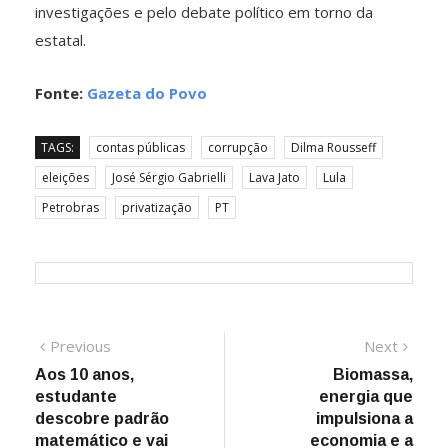
investigações e pelo debate político em torno da
estatal.
Fonte:
Gazeta do Povo
TAGS:
contas públicas
corrupção
Dilma Rousseff
eleições
José Sérgio Gabrielli
Lava Jato
Lula
Petrobras
privatização
PT
Navegação
Previous
Next
Previous
Next
post:
post:
Aos 10 anos,
Biomassa,
de
estudante
energia que
Post
descobre padrão
impulsiona a
matemático e vai
economia e a