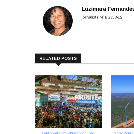
Luzimara Fernande
Jornalista MTB 2358-ES
RELATED POSTS
(Foto: Bruno Contrino/BGS/Flickr/Reprodução)
(Foto: Repr