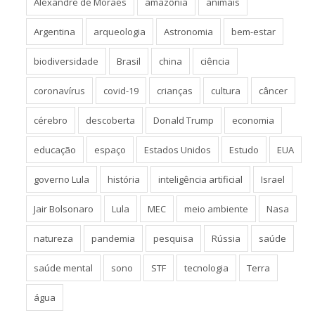
Alexandre de Moraes
amazônia
animais
Argentina
arqueologia
Astronomia
bem-estar
biodiversidade
Brasil
china
ciência
coronavírus
covid-19
crianças
cultura
câncer
cérebro
descoberta
Donald Trump
economia
educação
espaço
Estados Unidos
Estudo
EUA
governo Lula
história
inteligência artificial
Israel
Jair Bolsonaro
Lula
MEC
meio ambiente
Nasa
natureza
pandemia
pesquisa
Rússia
saúde
saúde mental
sono
STF
tecnologia
Terra
água