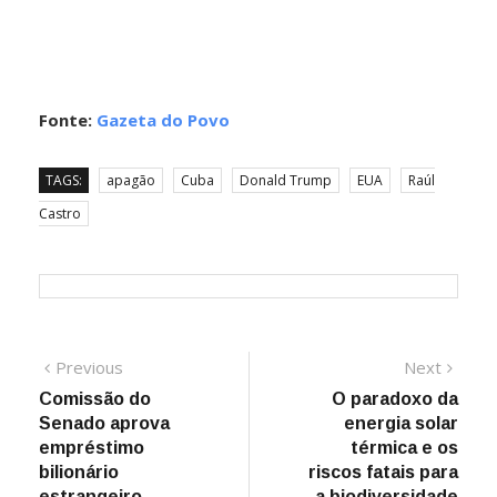
Fonte:
Gazeta do Povo
TAGS:
apagão
Cuba
Donald Trump
EUA
Raúl
Castro
Navegação
Previous
Next
Previous
Next
post:
post:
Comissão do
O paradoxo da
de
Senado aprova
energia solar
Post
empréstimo
térmica e os
bilionário
riscos fatais para
estrangeiro
a biodiversidade