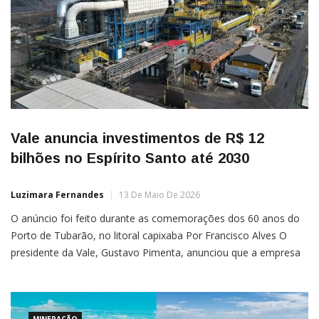
Vale anuncia investimentos de R$ 12
bilhões no Espírito Santo até 2030
Luzimara Fernandes
13 De Maio De 2026
O anúncio foi feito durante as comemorações dos 60 anos do
Porto de Tubarão, no litoral capixaba Por Francisco Alves O
presidente da Vale, Gustavo Pimenta, anunciou que a empresa
planeja investir cerca de R$ 12 bilhões no estado do Espírito
Santo, até 2030. Os investimentos estarão direcionados a
projetos de gestão hídrica, modernização das […]
MINERAÇÃO