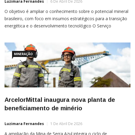
Luzimara Fernandes
6 De Abril De 2026
O objetivo é ampliar o conhecimento sobre o potencial mineral
brasileiro, com foco em insumos estratégicos para a transição
energética e o desenvolvimento tecnológico O Serviço
Geológico do Brasil (SGB) firmou uma parceria com o Banco
Interamericano de Desenvolvimento (BID) para desenvolver o
Projeto de Cooperação Técnica Internacional BR-T1690,
voltado ao mapeamento
MINERAÇÃO
ArcelorMittal inaugura nova planta de
beneficiamento de minério
Luzimara Fernandes
1 De Abril De 2026
A ampliação da Mina de Serra Azul integra o ciclo de