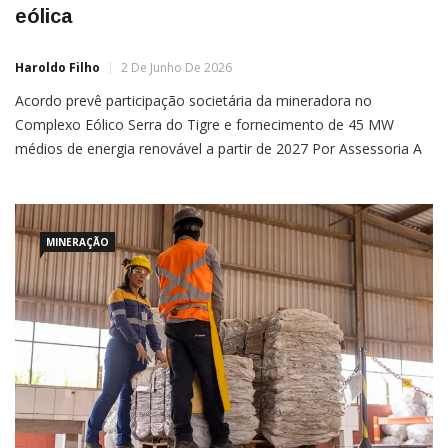
eólica
Haroldo Filho
2 De Junho De 2026
Acordo prevê participação societária da mineradora no
Complexo Eólico Serra do Tigre e fornecimento de 45 MW
médios de energia renovável a partir de 2027 Por Assessoria A
Samarco e a Casa dos Ventos oficializaram um acordo
estratégico de longo prazo para fortalecer a eficiência
energética da mineradora por meio de fontes renováveis. O
acordo […]
MINERAÇÃO