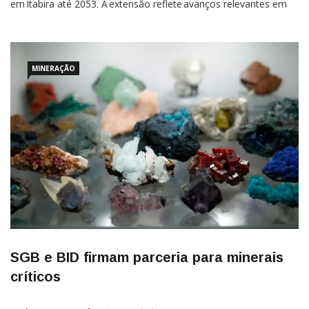
em Itabira até 2053. A extensão reflete avanços relevantes em
pesquisa geológica, estudos de processamento mineral e
adoção de tecnologias que asseguram maior aproveitamento
dos recursos minerais, dentro de um modelo de mineração mais
eficiente, segura e
MINERAÇÃO
SGB e BID firmam parceria para minerais
críticos