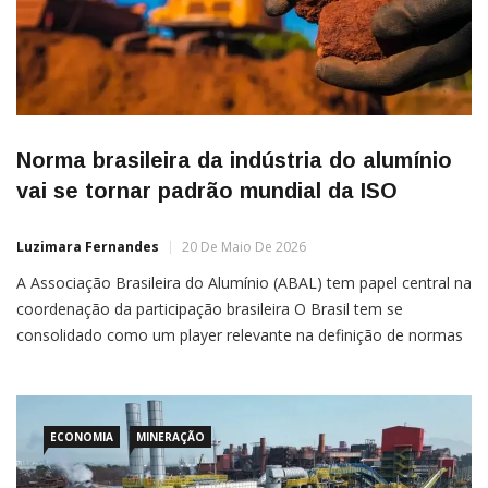
Norma brasileira da indústria do alumínio
vai se tornar padrão mundial da ISO
Luzimara Fernandes
20 De Maio De 2026
A Associação Brasileira do Alumínio (ABAL) tem papel central na
coordenação da participação brasileira O Brasil tem se
consolidado como um player relevante na definição de normas
técnicas internacionais na ISO (International Organization for
Standardization) para minérios de alumínio (bauxita),
estabelecendo diretrizes com impacto direto no mercado
global. Nesse contexto,
ECONOMIA
MINERAÇÃO