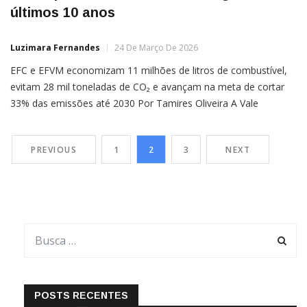
últimos 10 anos
Luzimara Fernandes
24 De Março De 2026
EFC e EFVM economizam 11 milhões de litros de combustível,
evitam 28 mil toneladas de CO₂ e avançam na meta de cortar
33% das emissões até 2030 Por Tamires Oliveira A Vale
alcançou, em 2025, o melhor desempenho em eficiência
energética de suas ferrovias da última década. O resultado foi
PREVIOUS
1
2
3
NEXT
registrado nas operações da Estrada […]
POSTS RECENTES