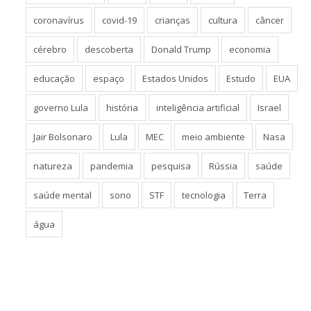
coronavírus
covid-19
crianças
cultura
câncer
cérebro
descoberta
Donald Trump
economia
educação
espaço
Estados Unidos
Estudo
EUA
governo Lula
história
inteligência artificial
Israel
Jair Bolsonaro
Lula
MEC
meio ambiente
Nasa
natureza
pandemia
pesquisa
Rússia
saúde
saúde mental
sono
STF
tecnologia
Terra
água