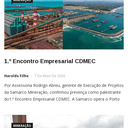
1.º Encontro Empresarial CDMEC
Haroldo Filho
7 De Maio De 2026
Por Assessoria Rodrigo Abreu, gerente de Execução de Projetos
da Samarco Mineração, confirmou presença como palestrante
do1.º Encontro Empresarial CDMEC. A Samarco opera o Porto
de Ubu em Anchieta, um dos ativos centrais do ParkLog Sul
Capixaba — ecossistema integrado de logística, energia e
indústria com potencial de gerar 50 mil empregos no sul do […]
MINERAÇÃO