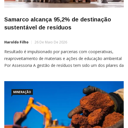
Samarco alcança 95,2% de destinação
sustentável de resíduos
Haroldo Filho
26 De Maio De 2026
Resultado é impulsionado por parcerias com cooperativas,
reaproveitamento de materiais e ações de educação ambiental
Por Assessoria A gestão de resíduos tem sido um dos pilares da
estratégia de sustentabilidade da Samarco, que alcançou, em
2025, um índice de 95,2% de destinação sustentável dos
resíduos gerados em suas operações nas unidades de Ubu, em
Anchieta […]
MINERAÇÃO