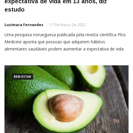
expectativa de vida em 13 anos, diz
estudo
Luzimara Fernandes
17 De Março De 2022
Uma pesquisa norueguesa publicada pela revista científica Plos
Medicine aponta que pessoas que adquirem hábitos
alimentares saudáveis podem aumentar a expectativa de vida
em até 13 anos. O estudo analisou grupos populacionais da
China, Estados Unidos e diversos lugares da Europa, separando
a forma como alguns alimentos agem na média da expectativa
de vida entre as faixas
BEM-ESTAR