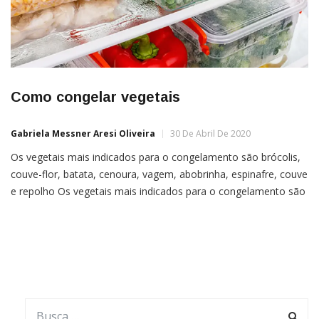
Como congelar vegetais
Gabriela Messner Aresi Oliveira
30 De Abril De 2020
Os vegetais mais indicados para o congelamento são brócolis,
couve-flor, batata, cenoura, vagem, abobrinha, espinafre, couve
e repolho Os vegetais mais indicados para o congelamento são
brócolis, couve-flor, batata, cenoura, vagem, abobrinha,
espinafre, couve e repolho. O primeiro passo é lavar os
alimentos selecionados e cortá-los de acordo com a
característica de cada um