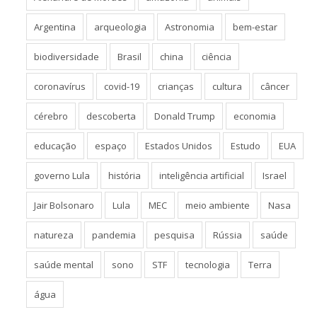
Argentina
arqueologia
Astronomia
bem-estar
biodiversidade
Brasil
china
ciência
coronavírus
covid-19
crianças
cultura
câncer
cérebro
descoberta
Donald Trump
economia
educação
espaço
Estados Unidos
Estudo
EUA
governo Lula
história
inteligência artificial
Israel
Jair Bolsonaro
Lula
MEC
meio ambiente
Nasa
natureza
pandemia
pesquisa
Rússia
saúde
saúde mental
sono
STF
tecnologia
Terra
água